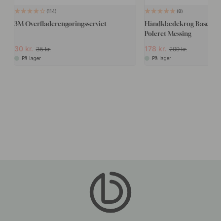
114
8
3M Overfladerengøringsserviet
Håndklædekrog Base 210 
Poleret Messing
30 kr.
178 kr.
35 kr.
209 kr.
På lager
På lager