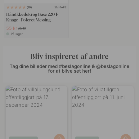
3M-TAPE
19
Håndklædekrog Base 220 1-
Knage - Poleret Messing
55 kr
65 kr
På lager
Bliv inspireret af andre
Tag dine billeder med #beslagonline & @beslagonline
for at blive set her!