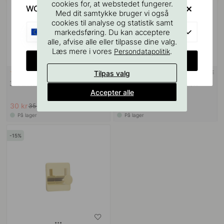
cookies for, at webstedet fungerer.
WOULD YOU RATHER VISIT?
Med dit samtykke bruger vi også
cookies til analyse og statistik samt
EU
markedsføring. Du kan acceptere
alle, afvise alle eller tilpasse dine valg.
Læs mere i vores
.
Persondatapolitik
CHANGE COUNTRY
Tilpas valg
3M-TAPE
114
41
3M Overfladerengøringsserviet
Base 200 Toiletrulleholder -
Accepter alle
Poleret Messing
30 kr
161 kr
35 kr
189 kr
På lager
På lager
15