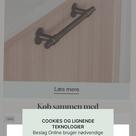
Køb sammen med
14
15
COOKIES OG LIGNENDE
POPULAR
TEKNOLOGIER
Beslag Online bruger nødvendige