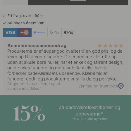
93 kr
109 kr
Krom
På lager
Fri fragt over 499 kr
93 kr
109 kr
Mat Sort
60 dages åbent køb
På lager
Anmeldelsessammendrag
Produkterne er af super god kvalitet til en god pris, og de
lever op til forventningerne. De er nemme at sætte op
uden at skulle bore huller, har et enkelt og stilrent design,
og de føles tungere og mere substantielle, hvilket
forbedrer badeværelsets udseende. Klæbemidlet
fungerer godt, og produkterne er stilfulde og perfekte.
AI-genereret sammendrag af
Verified by Trustvoice
kundeanmeldelser
15%
på badeværelsestilbehør og
opbevaring*
*Gælder ikke nyheder