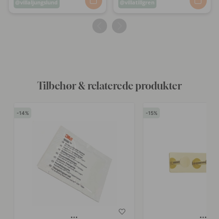
Opslag
villaljungslund
Opslag
villatillgren
offentliggjort
offentliggjort
af
af
Tilbehør & relaterede produkter
14
15