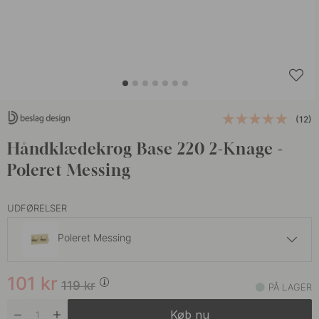
(12)
Håndklædekrog Base 220 2-Knage -
Poleret Messing
UDFØRELSER
Poleret Messing
93 kr
109 kr
101
kr
Børstet Rustfrit Stål
119
kr
PÅ LAGER
På lager
Køb nu