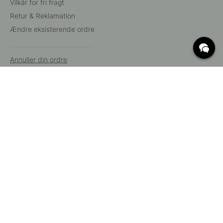
Vilkår for fri fragt
Retur & Reklamation
Ændre eksisterende ordre
Annuller din ordre
Kundeservice
Beslag Online, Inre Kustvägen 32, 269 43 Båstad,
Sverige
© 2015 - 2026 Copyright BeslagOnline i Båstad AB. CVR-nummer:
12908865