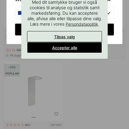
Med dit samtykke bruger vi også
cookies til analyse og statistik samt
EU
markedsføring. Du kan acceptere
alle, afvise alle eller tilpasse dine valg.
Læs mere i vores
.
Persondatapolitik
CHANGE COUNTRY
3M-TAPE
114
14
Tilpas valg
3M Overfladerengøringsserviet
Base 200 Håndklædestang -
Børstet Rustfrit Stål Finish
Accepter alle
30 kr
229 kr
35 kr
269 kr
På lager
På lager
20
POPULAR
3M-TAPE
62