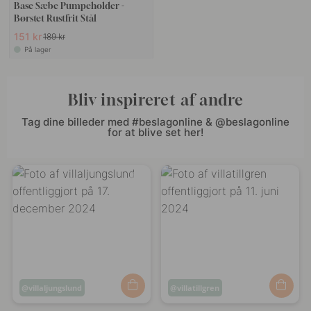
Base Sæbe Pumpeholder -
Børstet Rustfrit Stål
151 kr
189 kr
På lager
Bliv inspireret af andre
Tag dine billeder med #beslagonline & @beslagonline
for at blive set her!
Opslag
villaljungslund
Opslag
villatillgren
offentliggjort
offentliggjort