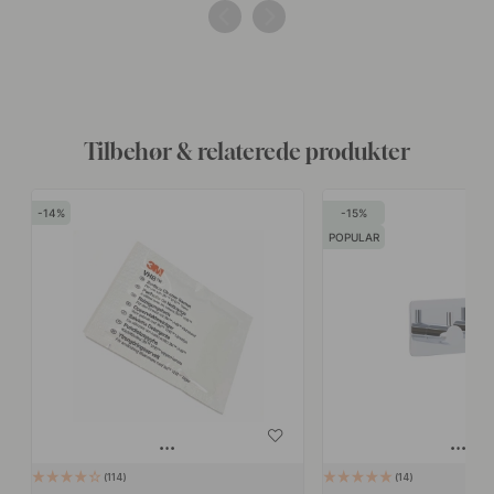
af
af
Tilbehør & relaterede produkter
14
15
POPULAR
114
14