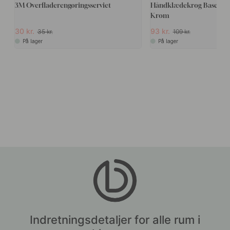
3M Overfladerengøringsserviet
Håndklædekrog Base 220 
Krom
30 kr.
93 kr.
35 kr.
109 kr.
På lager
På lager
Indretningsdetaljer for alle rum i