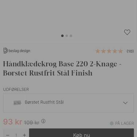
(10)
Håndklædekrog Base 220 2-Knage -
Børstet Rustfrit Stål Finish
UDFØRELSER
Børstet Rustfrit Stål
93 kr
109 kr
93
kr
Krom
109
kr
PÅ LAGER
På lager
Køb nu