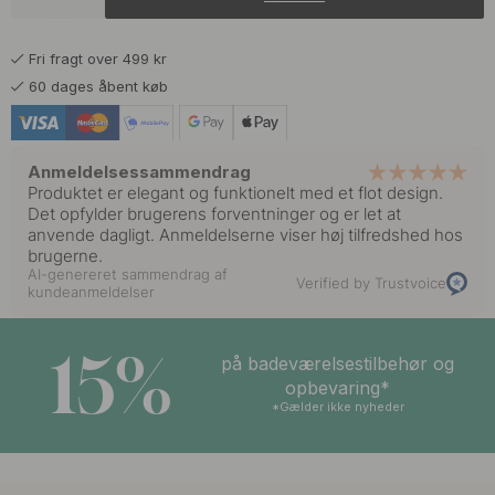
93 kr
109 kr
Mat Sort
På lager
Fri fragt over 499 kr
101 kr
119 kr
Poleret Messing
60 dages åbent køb
På lager
Anmeldelsessammendrag
Produktet er elegant og funktionelt med et flot design.
Det opfylder brugerens forventninger og er let at
anvende dagligt. Anmeldelserne viser høj tilfredshed hos
brugerne.
AI-genereret sammendrag af
Verified by Trustvoice
kundeanmeldelser
15%
på badeværelsestilbehør og
opbevaring*
*Gælder ikke nyheder