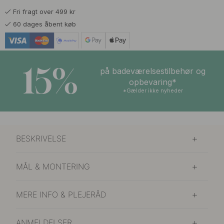
Fri fragt over 499 kr
966 kr
1 136 kr
Poleret Messing
60 dages åbent køb
På lager
15%
på badeværelsestilbehør og
opbevaring*
*Gælder ikke nyheder
BESKRIVELSE
MÅL & MONTERING
MERE INFO & PLEJERÅD
ANMELDELSER