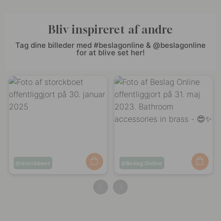
Bliv inspireret af andre
Tag dine billeder med #beslagonline & @beslagonline
for at blive set her!
Opslag
storckboet
Opslag
Beslag Online
offentliggjort
offentliggjort
af
af