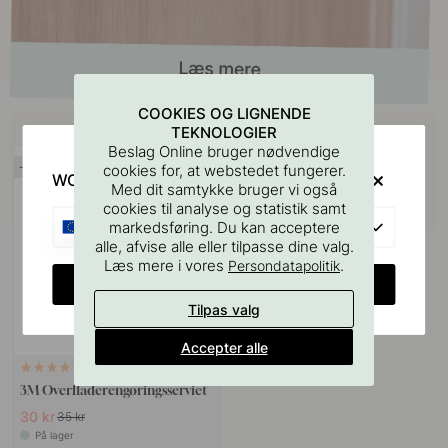
COOKIES OG LIGNENDE
Køb sammen med
TEKNOLOGIER
Beslag Online bruger nødvendige
14
cookies for, at webstedet fungerer.
WOULD YOU RATHER VISIT?
Med dit samtykke bruger vi også
cookies til analyse og statistik samt
EU
markedsføring. Du kan acceptere
alle, afvise alle eller tilpasse dine valg.
Læs mere i vores
.
Persondatapolitik
CHANGE COUNTRY
Tilpas valg
Accepter alle
114
3M Overfladerengøringsserviet
30 kr
35 kr
På lager