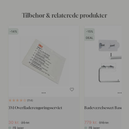
Tilbehør & relaterede produkter
14
15
DEAL
114
3M Overfladerengøringsserviet
Badeværelsessæt Base 21
30 kr.
779 kr.
35 kr.
916 kr.
På lager
På lager