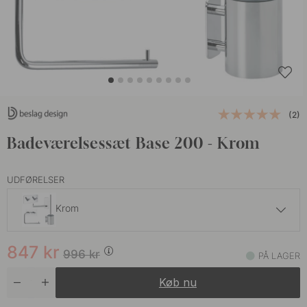
(2)
Badeværelsessæt Base 200 - Krom
UDFØRELSER
Krom
847 kr
996 kr
847
kr
Rustfrit Stål
996
kr
PÅ LAGER
På lager
Køb nu
796 kr
936 kr
Sort
På lager