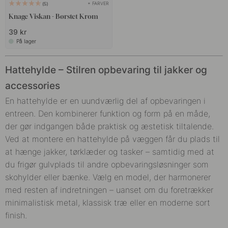
hele hjemmet!
+ FARVER
5
Knage Viskan - Børstet Krom
39 kr
På lager
Hattehylde – Stilren opbevaring til jakker og
accessories
En hattehylde er en uundværlig del af opbevaringen i
entreen. Den kombinerer funktion og form på en måde,
der gør indgangen både praktisk og æstetisk tiltalende.
Ved at montere en hattehylde på væggen får du plads til
at hænge jakker, tørklæder og tasker – samtidig med at
du frigør gulvplads til andre opbevaringsløsninger som
skohylder eller bænke. Vælg en model, der harmonerer
med resten af indretningen – uanset om du foretrækker
minimalistisk metal, klassisk træ eller en moderne sort
finish.