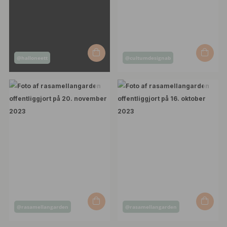
Opslag
Opslag
@halloneett
@cultumdesignab
offentliggjort
offentliggjort
af
af
Opslag
Opslag
@rasamellangarden
@rasamellangarden
offentliggjort
offentliggjort