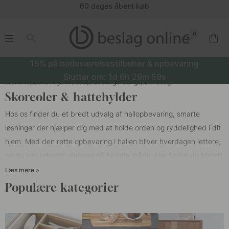
60 dages åbent køb
0
.
.
.
.
15% på badeværelsestilbehør & opbevaring
Slutter om:
1d
6h
29m
58s
Start
Opbevaring
Vis al opbevaring
Gangopbevaring
Skoreoler & hattehylder
Hos os finder du et bredt udvalg af hallopbevaring, smarte
løsninger der hjælper dig med at holde orden og ryddelighed i dit
hjem. Med den rette opbevaring i hallen bliver hverdagen lettere,
og du kan udnytte pladsen på bedste måde. Her finder du blandt
andet skohylder, hattehylder og væghængte hylder, der gør din
Læs mere
hal både praktisk og stilren. Er du på udkig efter at organisere
Populære kategorier
indeni din garderobe med
skabsindretning
? Så finder du alt, hvad
du søger, hos os.