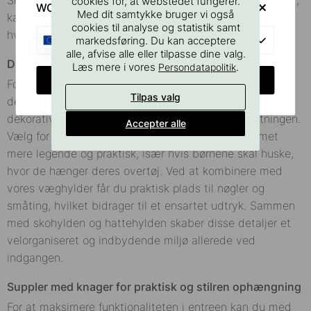
Skohylder, der monteres i øjenhøjde eller tæt ved gulvet,
cookies for, at webstedet fungerer.
WOULD YOU RATHER VISIT?
Med dit samtykke bruger vi også
kan tilpasses efter behov og give plads til både
cookies til analyse og statistik samt
hverdagssko og sæsonens støvler.
EU
markedsføring. Du kan acceptere
alle, afvise alle eller tilpasse dine valg.
Detaljerne i entreen
Læs mere i vores
.
Persondatapolitik
CHANGE COUNTRY
For at skabe en gennemtænkt helhed i entreen gør små
Tilpas valg
detaljer en stor forskel. Knager er både funktionelle og
dekorative og sætter prikken over i’et i entréindretningen.
Accepter alle
Vælg for eksempel en farverig knage, der gør rummet
mere legende og praktisk, især hvis børnene skal huske,
hvor de hænger deres overtøj. Ved at kombinere med
vores væghylder får du praktisk plads til nøgler og
småting, hvilket bidrager til et ensartet udtryk. Sammen
med skohylden og hattehylden skaber disse detaljer et
velorganiseret og indbydende miljø allerede ved
indgangen.
Suppler med knager for praktisk og stilren ophængning
For at maksimere funktionaliteten i entreen kan du med