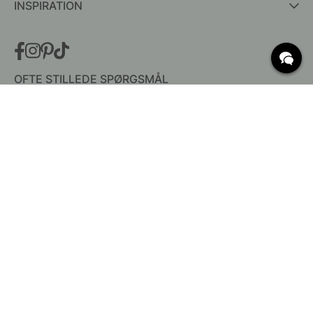
INSPIRATION
OFTE STILLEDE SPØRGSMÅL
Levering
Hvad er c/c mål?
Vilkår for fri fragt
Retur & Reklamation
Ændre eksisterende ordre
Annuller din ordre
Kundeservice
Beslag Online, Inre Kustvägen 32, 269 43 Båstad,