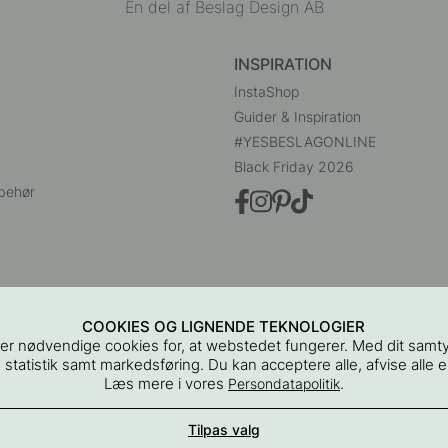
En del af Beslag Design AB
INSPIRATION
InstaShop
Guider & Inspiration
#YESBESLAGONLINE
Black Friday 2026
behør
COOKIES OG LIGNENDE TEKNOLOGIER
er nødvendige cookies for, at webstedet fungerer. Med dit samt
 statistik samt markedsføring. Du kan acceptere alle, afvise alle el
Læs mere i vores
.
Persondatapolitik
Beslag Online, Inre Kustvägen 32, 269 43 Båstad, Sverige
Tilpas valg
 2015 - 2026 Copyright BeslagOnline i Båstad AB. CVR-nummer: 129088