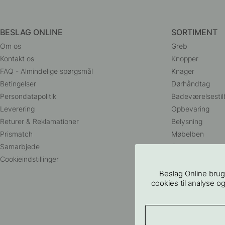
BESLAG ONLINE
SORTIMENT
Om os
Greb
Kontakt os
Knopper
FAQ - Almindelige spørgsmål
Knager
Betingelser
Dørhåndtag
Persondatapolitik
Badeværelsestil
Leverering
Opbevaring
Returer & Reklamationer
Belysning
Prismatch
Møbelben
Samarbjede
Outlet
Cookieindstillinger
Beslag Online brug
cookies til analyse og
©