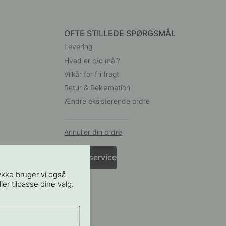
OFTE STILLEDE SPØRGSMÅL
Levering
Hvad er c/c mål?
Vilkår for fri fragt
Retur & Reklamation
Ændre eksisterende ordre
Annuller din ordre
Kundeservice
ykke bruger vi også
ler tilpasse dine valg.
65