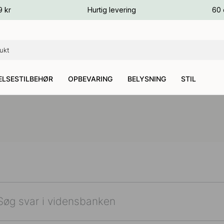
ver
9 kr
Hurtig levering
60 
ver
ver
LSESTILBEHØR
OPBEVARING
BELYSNING
STIL