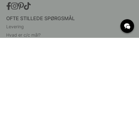
OFTE STILLEDE SPØRGSMÅL
Levering
Hvad er c/c mål?
Vilkår for fri fragt
Retur & Reklamation
Ændre eksisterende ordre
Annuller din ordre
Kundeservice
Beslag Online, Inre Kustvägen 32, 269 43 Båstad,
Sverige
© 2015 - 2026 Copyright BeslagOnline i Båstad AB. CVR-nummer: