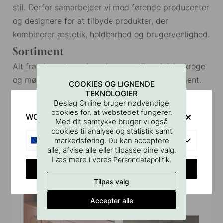
stil. Derfor samarbejder vi med førende producenter
og designere for at tilbyde produkter, der
kombinerer æstetik, holdbarhed og brugervenlighed.
Sortiment
Alt fra elegante greb og knopper til praktiske kroge
og møbelbeslag finder du i vores brede sortiment.
COOKIES OG LIGNENDE
Vi stræber efter at imødekomme alle dine behov og
TEKNOLOGIER
Beslag Online bruger nødvendige
præferencer ved at tilbyde beslag i forskellige
cookies for, at webstedet fungerer.
WOULD YOU RATHER VISIT?
materialer, farver og designs.
Med dit samtykke bruger vi også
cookies til analyse og statistik samt
EU
markedsføring. Du kan acceptere
alle, afvise alle eller tilpasse dine valg.
Læs mere i vores
.
Persondatapolitik
CHANGE COUNTRY
Tilpas valg
Accepter alle