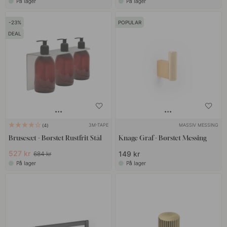
På lager
På lager
23
POPULAR
DEAL
3M-TAPE
MASSIV MESSING
4
Brusesæt - Børstet Rustfrit Stål
Knage Graf - Børstet Messing
527 kr
149 kr
684 kr
På lager
På lager