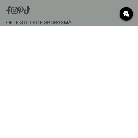
OFTE STILLEDE SPØRGSMÅL
Levering
Hvad er c/c mål?
Vilkår for fri fragt
Retur & Reklamation
Ændre eksisterende ordre
Annuller din ordre
Kundeservice
Beslag Online, Inre Kustvägen 32, 269 43 Båstad,
Sverige
© 2015 - 2026 Copyright BeslagOnline i Båstad AB. CVR-nummer: