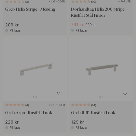
+ LÆNGDER
+ FARVER
2
10
Greb Helix Stripe - Messing
Dørhåndtag Helix 200 Stripe -
Rustfrit Stål Finish
791 kr
209 kr
989 kr
På lager
På lager
+ LÆNGDER
4
14
Greb Arpa - Rustfrit Look
Greb Riff - Rustfrit Look
229 kr
129 kr
På lager
På lager