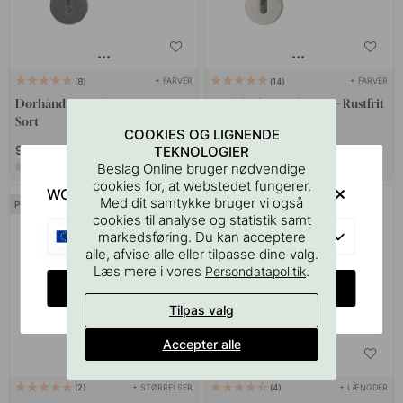
+ FARVER
+ FARVER
8
14
Dørhåndtag Helix 200 Stripe -
Dørhåndtag Helix 200 - Rustfrit
Sort
Stål Finish
COOKIES OG LIGNENDE
791 kr
989 kr
TEKNOLOGIER
989 kr
Beslag Online bruger nødvendige
På lager
På lager
cookies for, at webstedet fungerer.
WOULD YOU RATHER VISIT?
Med dit samtykke bruger vi også
POPULAR
cookies til analyse og statistik samt
EU
markedsføring. Du kan acceptere
alle, afvise alle eller tilpasse dine valg.
Læs mere i vores
.
Persondatapolitik
CHANGE COUNTRY
Tilpas valg
Accepter alle
+ STØRRELSER
+ LÆNGDER
2
4