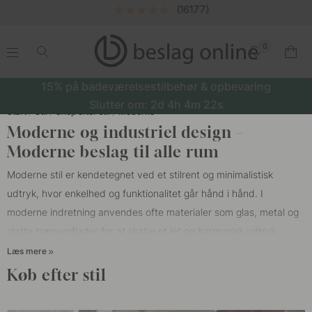
(16177)
0
.
.
.
.
15% på badeværelsestilbehør & opbevaring
Slutter om:
2d
4h
4m
21s
Start
Stil
Shop efter stil
Moderne
Moderne og industriel design –
Moderne beslag til alle rum
Moderne stil er kendetegnet ved et stilrent og minimalistisk
udtryk, hvor enkelhed og funktionalitet går hånd i hånd. I
moderne indretning anvendes ofte materialer som glas, metal og
glatte træoverflader for at skabe et let og harmonisk udtryk.
Hjemmet er ofte præget af en åben planløsning, der udvisker
Læs mere
grænserne mellem rummene og giver en generøs fornemmelse af
Køb efter stil
plads og flow. Farvepaletten består af neutrale toner som hvid,
grå, sort og beige – farver der fremhæver lyset og skaber en