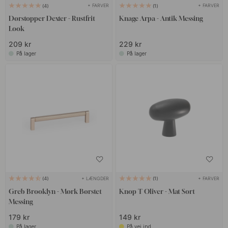
+ FARVER
+ FARVER
4
1
Dørstopper Dexter - Rustfrit
Knage Arpa - Antik Messing
Look
209 kr
229 kr
På lager
På lager
+ LÆNGDER
+ FARVER
4
1
Greb Brooklyn - Mørk Børstet
Knop T Oliver - Mat Sort
Messing
179 kr
149 kr
På lager
På vej ind