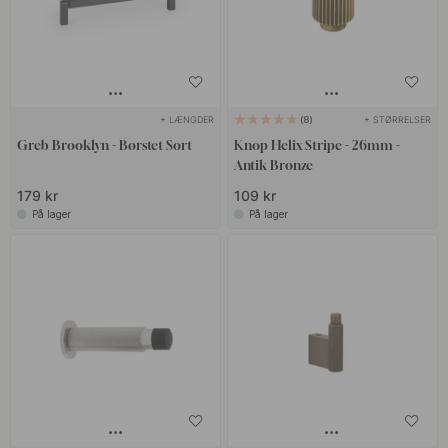
+ LÆNGDER
+ STØRRELSER
8
Greb Brooklyn - Børstet Sort
Knop Helix Stripe - 26mm -
Antik Bronze
179 kr
109 kr
På lager
På lager