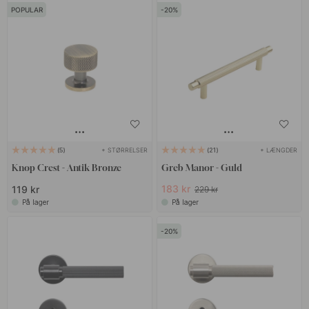
POPULAR
20
+ STØRRELSER
+ LÆNGDER
5
21
Knop Crest - Antik Bronze
Greb Manor - Guld
183 kr
119 kr
229 kr
På lager
På lager
20