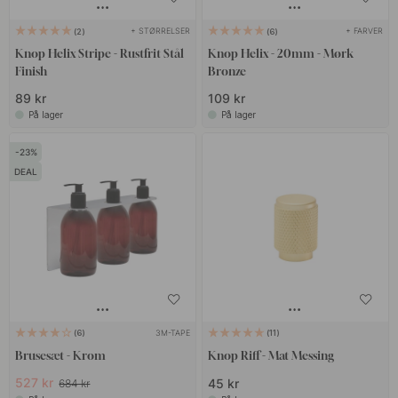
+ STØRRELSER
+ FARVER
2
6
Knop Helix Stripe - Rustfrit Stål
Knop Helix - 20mm - Mørk
Finish
Bronze
89 kr
109 kr
På lager
På lager
23
DEAL
3M-TAPE
6
11
Brusesæt - Krom
Knop Riff - Mat Messing
527 kr
45 kr
684 kr