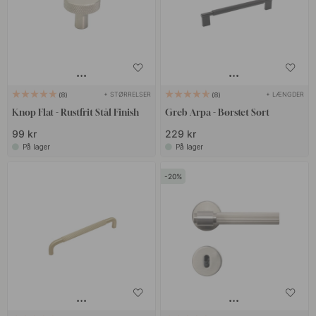
+ STØRRELSER
+ LÆNGDER
8
8
Knop Flat - Rustfrit Stål Finish
Greb Arpa - Børstet Sort
99 kr
229 kr
På lager
På lager
20