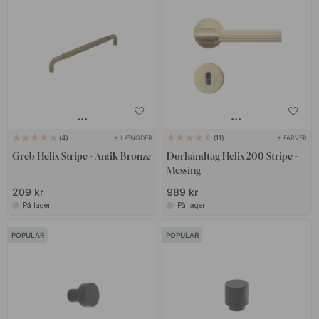
+ LÆNGDER
+ FARVER
4
11
Greb Helix Stripe - Antik Bronze
Dørhåndtag Helix 200 Stripe -
Messing
209 kr
989 kr
På lager
På lager
POPULAR
POPULAR