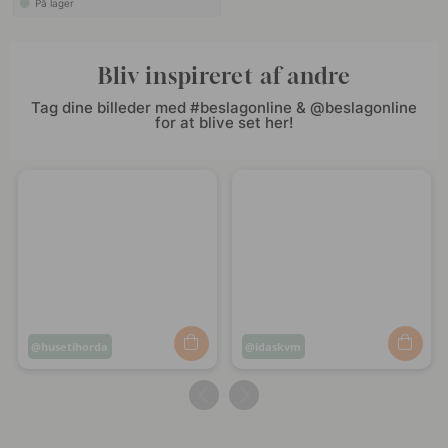
På lager
Bliv inspireret af andre
Tag dine billeder med #beslagonline & @beslagonline
for at blive set her!
Opslag
husetihorda
Opslag
idaskvm
offentliggjort
offentliggjort
af
af