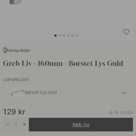
Greb Liv - 160mm - Børstet Lys Guld
UDFØRELSER
Børstet Lys Guld
129 kr
129
kr
Børstet Bronze
PÅ LAGER
På lager
Køb nu
119 kr
Rustfrit Look
På lager