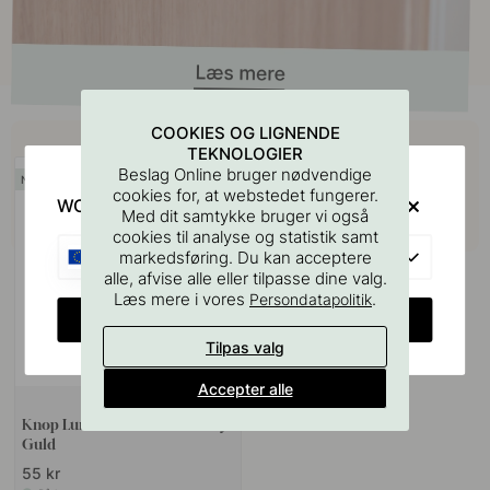
Køb sammen med
COOKIES OG LIGNENDE
TEKNOLOGIER
Beslag Online bruger nødvendige
cookies for, at webstedet fungerer.
WOULD YOU RATHER VISIT?
Med dit samtykke bruger vi også
cookies til analyse og statistik samt
EU
markedsføring. Du kan acceptere
alle, afvise alle eller tilpasse dine valg.
Læs mere i vores
.
Persondatapolitik
CHANGE COUNTRY
Tilpas valg
Accepter alle
+ FARVER
Knop Lund - 25mm - Børstet Lys
Guld
55 kr