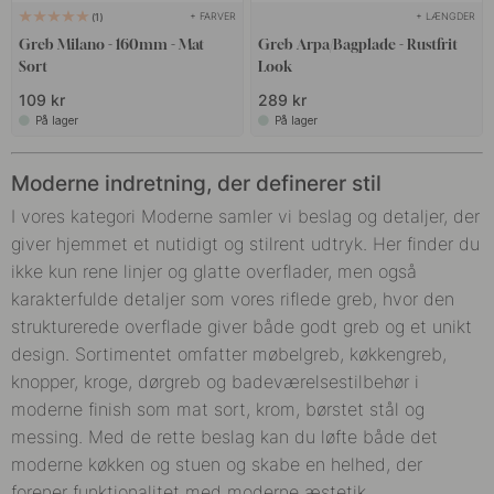
+ FARVER
+ LÆNGDER
1
Greb Milano - 160mm - Mat
Greb Arpa/Bagplade - Rustfrit
Sort
Look
109 kr
289 kr
På lager
På lager
Moderne indretning, der definerer stil
I vores kategori Moderne samler vi beslag og detaljer, der
giver hjemmet et nutidigt og stilrent udtryk. Her finder du
ikke kun rene linjer og glatte overflader, men også
karakterfulde detaljer som vores riflede greb, hvor den
strukturerede overflade giver både godt greb og et unikt
design. Sortimentet omfatter møbelgreb, køkkengreb,
knopper, kroge, dørgreb og badeværelsestilbehør i
moderne finish som mat sort, krom, børstet stål og
messing. Med de rette beslag kan du løfte både det
moderne køkken og stuen og skabe en helhed, der
forener funktionalitet med moderne æstetik.