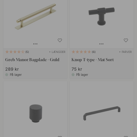
+ LÆNGDER
+ FARVER
5
6
Greb Manor/Bagplade - Guld
Knop T-type - Mat Sort
289 kr
75 kr
På lager
På lager