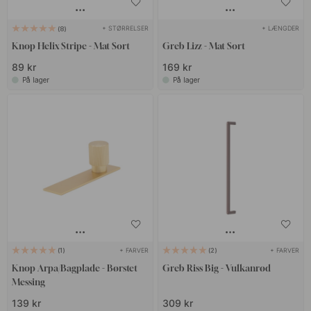
+ STØRRELSER
+ LÆNGDER
8
Knop Helix Stripe - Mat Sort
Greb Lizz - Mat Sort
89 kr
169 kr
På lager
På lager
+ FARVER
+ FARVER
1
2
Knop Arpa/Bagplade - Børstet
Greb Riss Big - Vulkanrød
Messing
139 kr
309 kr