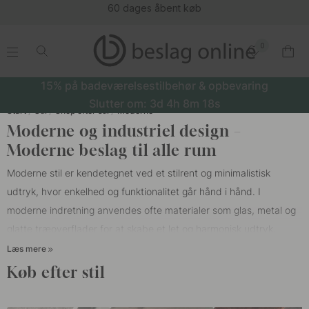
(16177)
0
.
.
.
.
15% på badeværelsestilbehør & opbevaring
Slutter om:
3d
4h
8m
17s
Start
Stil
Shop efter stil
Moderne
Moderne og industriel design –
Moderne beslag til alle rum
Moderne stil er kendetegnet ved et stilrent og minimalistisk
udtryk, hvor enkelhed og funktionalitet går hånd i hånd. I
moderne indretning anvendes ofte materialer som glas, metal og
glatte træoverflader for at skabe et let og harmonisk udtryk.
Hjemmet er ofte præget af en åben planløsning, der udvisker
Læs mere
grænserne mellem rummene og giver en generøs fornemmelse af
Køb efter stil
plads og flow. Farvepaletten består af neutrale toner som hvid,
grå, sort og beige – farver der fremhæver lyset og skaber en