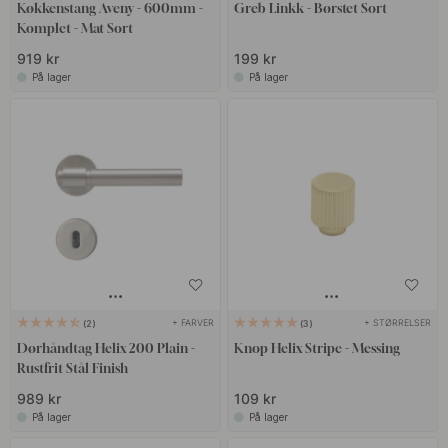
Køkkenstang Aveny - 600mm -
Greb Linkk - Børstet Sort
Komplet - Mat Sort
919 kr
199 kr
På lager
På lager
+ FARVER
+ STØRRELSER
2
3
Dørhåndtag Helix 200 Plain -
Knop Helix Stripe - Messing
Rustfrit Stål Finish
989 kr
109 kr
På lager
På lager