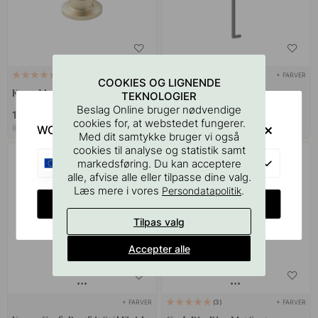
+ FARVER
+ FARVER
7
1
COOKIES OG LIGNENDE
Knop Manor Rund - Guld
Greb Riss Big - Brun
TEKNOLOGIER
Beslag Online bruger nødvendige
139 kr
309 kr
cookies for, at webstedet fungerer.
WOULD YOU RATHER VISIT?
På lager
På lager
Med dit samtykke bruger vi også
cookies til analyse og statistik samt
EU
markedsføring. Du kan acceptere
alle, afvise alle eller tilpasse dine valg.
Læs mere i vores
.
Persondatapolitik
CHANGE COUNTRY
Tilpas valg
Accepter alle
+ FARVER
+ FARVER
3