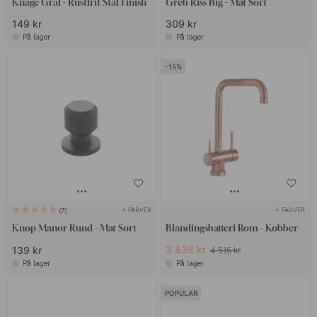
Knage Graf - Rustfrit Stål Finish
Greb Riss Big - Mat Sort
149 kr
309 kr
På lager
På lager
15
+ FARVER
+ FARVER
7
Knop Manor Rund - Mat Sort
Blandingsbatteri Rom - Kobber
3 838 kr
139 kr
4 515 kr
På lager
På lager
POPULAR