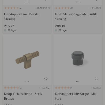
+ STØRRELSER
+ LÆNGDER
4
7
Dørstopper Low - Børstet
Greb Manor/Bagplade - Antik
Messing
Messing
215 kr
289 kr
På lager
På lager
+ FARVER
+ FARVER
7
4
Knop T Helix Stripe - Antik
Dørstopper Helix Stripe - Mat
Bronze
Sort