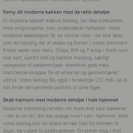
Forny dit moderne køkken med de rette detaljer
Et moderne køkken kræver beslag, der ikke konkurrerer
med omgivelserne, men understøtter helheden. Vores
moderne køkkengreb får en central rolle – de skal føles
som en naturlig del af skabe og fronter. I vores sortiment
findes serier som Helix, Stripe, Riff og T-knop i finish som
mat sort, rustfrit stål og børstet messing, særligt
velegnede til køkkenmiljøet. Kombinér greb med
matchende knopper for et ensartet og gennemtænkt
udtryk. Vores beslag fås også i forskellige C/C-mål, så du
kan finde den perfekte pasform til dine låger.
Skab harmoni med moderne detaljer i hele hjemmet
Moderne indretning handler om mere end bare køkkenet
– det er en stil, der kan præge hvert rum i hjemmet. Med
vores beslag kan du skabe en rød tråd fra entreen til
stuen og videre til badeværelset. En stilren krog i mat