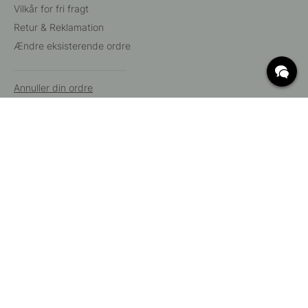
Vilkår for fri fragt
Retur & Reklamation
Ændre eksisterende ordre
Annuller din ordre
Kundeservice
Beslag Online, Inre Kustvägen 32, 269 43 Båstad,
Sverige
© 2015 - 2026 Copyright BeslagOnline i Båstad AB. CVR-nummer:
12908865