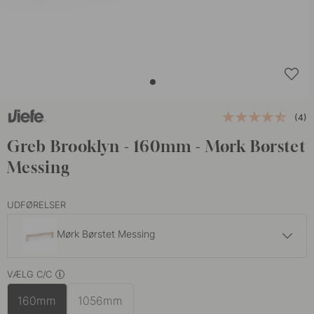
(4)
Greb Brooklyn - 160mm - Mørk Børstet
Messing
UDFØRELSER
Mørk Børstet Messing
179 kr
VÆLG C/C
Børstet Bronze
På lager
160mm
1056mm