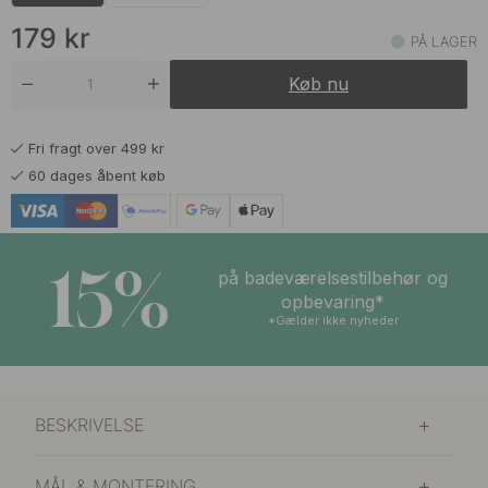
179 kr
Børstet Sort
På lager
179
kr
PÅ LAGER
179 kr
Børstet Titansort
Køb nu
På lager
Fri fragt over 499 kr
60 dages åbent køb
15%
på badeværelsestilbehør og
opbevaring*
*Gælder ikke nyheder
BESKRIVELSE
MÅL & MONTERING