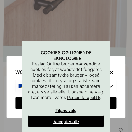
COOKIES OG LIGNENDE
TEKNOLOGIER
Beslag Online bruger nødvendige
Køb sammen med
cookies for, at webstedet fungerer.
WOULD YOU RATHER VISIT?
Med dit samtykke bruger vi også
cookies til analyse og statistik samt
EU
markedsføring. Du kan acceptere
alle, afvise alle eller tilpasse dine valg.
Læs mere i vores
.
Persondatapolitik
CHANGE COUNTRY
Tilpas valg
Accepter alle