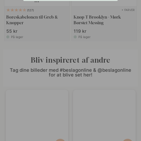
+ FARVER
127
Boreskabelonen til Greb &
Knop T Brooklyn - Mørk
Knopper
Børstet Messing
55 kr
119 kr
På lager
På lager
Bliv inspireret af andre
Tag dine billeder med #beslagonline & @beslagonline
for at blive set her!