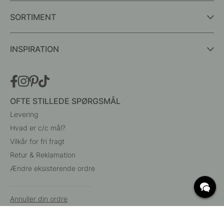
SORTIMENT
INSPIRATION
OFTE STILLEDE SPØRGSMÅL
Levering
Hvad er c/c mål?
Vilkår for fri fragt
Retur & Reklamation
Ændre eksisterende ordre
Annuller din ordre