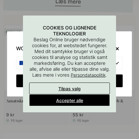
Køb sammen med
COOKIES OG LIGNENDE
POPULAR
TEKNOLOGIER
Beslag Online bruger nødvendige
cookies for, at webstedet fungerer.
WOULD YOU RATHER VISIT?
Med dit samtykke bruger vi også
cookies til analyse og statistik samt
EU
markedsføring. Du kan acceptere
alle, afvise alle eller tilpasse dine valg.
Læs mere i vores
.
Persondatapolitik
CHANGE COUNTRY
Tilpas valg
VÆGBESLAG
10
127
Accepter alle
Ansatsskrue M4x50mm 1stk
Boreskabelonen til Greb &
Knopper
9 kr
55 kr
På lager
På lager