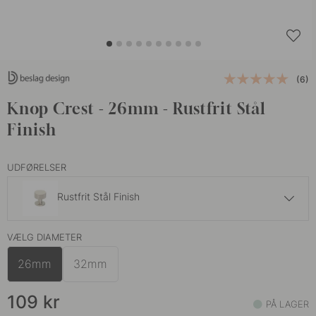
(6)
Knop Crest - 26mm - Rustfrit Stål
Finish
UDFØRELSER
Rustfrit Stål Finish
119 kr
VÆLG DIAMETER
Antik Bronze
På lager
26mm
32mm
109 kr
Mat Sort
På lager
109
kr
PÅ LAGER