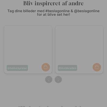
Bliv inspireret af andre
Tag dine billeder med #beslagonline & @beslagonline
for at blive set her!
Opslag
homebyroise
Opslag
malinraden
offentliggjort
offentliggjort
af
af