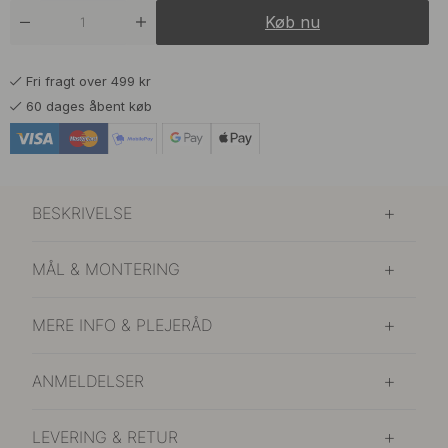
119 kr
Messing
Køb nu
På lager
Fri fragt over 499 kr
60 dages åbent køb
BESKRIVELSE
MÅL & MONTERING
MERE INFO & PLEJERÅD
ANMELDELSER
LEVERING & RETUR