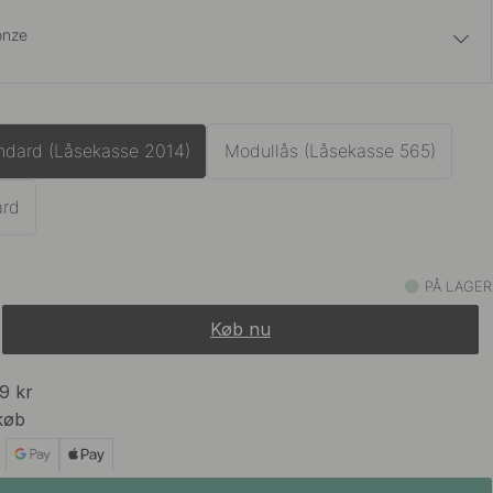
onze
989 kr
På lager
ndard (Låsekasse 2014)
Modullås (Låsekasse 565)
ard
1 049 kr
onze
På lager
PÅ LAGER
791 kr
989 kr
Stål Finish
På lager
Køb nu
989 kr
99 kr
På lager
køb