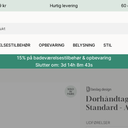
ver
9 kr
Hurtig levering
60 
ver
ver
LSESTILBEHØR
OPBEVARING
BELYSNING
STIL
15% på badeværelsestilbehør & opbevaring
Slutter om:
3d
14h
8m
42s
Dørhåndtag 
Standard - 
UDFØRELSER