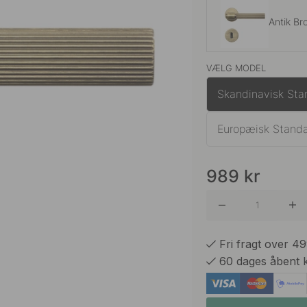
Antik Br
VÆLG MODEL
Messing
Skandinavisk Sta
Europæisk Stand
Mørk Br
989
kr
Rustfrit 
Fri fragt over 4
Sort
60 dages åbent 