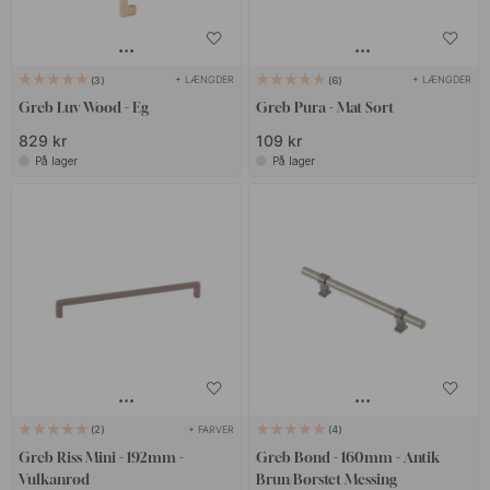
+ LÆNGDER
+ LÆNGDER
3
6
Greb Luv Wood - Eg
Greb Pura - Mat Sort
829 kr
109 kr
På lager
På lager
+ FARVER
2
4
Greb Riss Mini - 192mm -
Greb Bond - 160mm - Antik
Vulkanrød
Brun/Børstet Messing