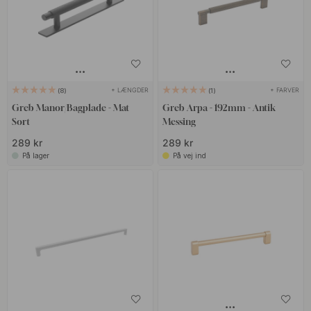
+ LÆNGDER
+ FARVER
8
1
Greb Manor/Bagplade - Mat
Greb Arpa - 192mm - Antik
Sort
Messing
289 kr
289 kr
På lager
På vej ind