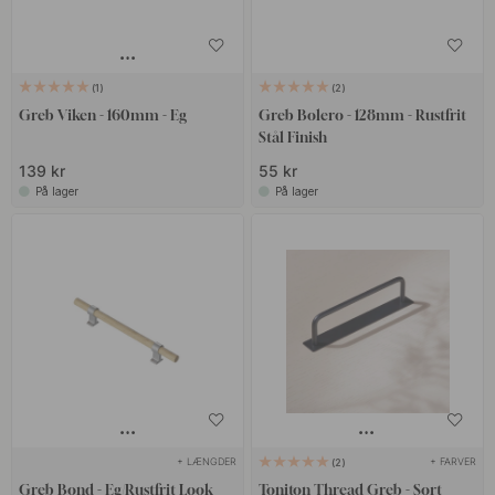
1
2
Greb Viken - 160mm - Eg
Greb Bolero - 128mm - Rustfrit
Stål Finish
139 kr
55 kr
På lager
På lager
+ LÆNGDER
+ FARVER
2
Greb Bond - Eg/Rustfrit Look
Toniton Thread Greb - Sort