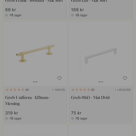
Greb Frank - 160mm - Mat Sort
Greb Lizz - Mat Sort
69 kr
169 kr
På lager
På lager
+ FARVER
+ LÆNGDER
4
5
Greb Uniform - 128mm -
Greb 0143 - Mat Hvid
Messing
319 kr
75 kr
På lager
På lager