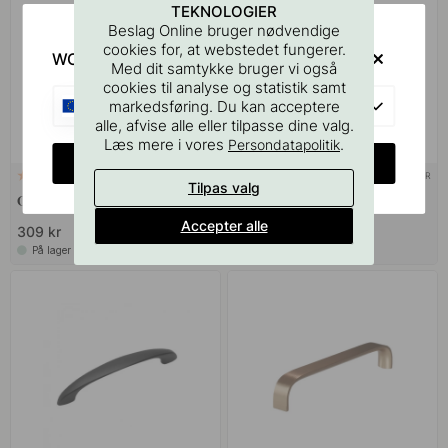
TEKNOLOGIER
Beslag Online bruger nødvendige
cookies for, at webstedet fungerer.
WOULD YOU RATHER VISIT?
Med dit samtykke bruger vi også
cookies til analyse og statistik samt
EU
markedsføring. Du kan acceptere
alle, afvise alle eller tilpasse dine valg.
Læs mere i vores
.
Persondatapolitik
CHANGE COUNTRY
+ FARVER
+ FARVER
2
1
Tilpas valg
Greb Riss Big - Vulkanrød
Greb Riss Big - Mat Hvid
Accepter alle
309 kr
319 kr
På lager
På lager