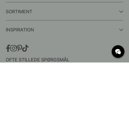
SORTIMENT
INSPIRATION
OFTE STILLEDE SPØRGSMÅL
Levering
Hvad er c/c mål?
Vilkår for fri fragt
Retur & Reklamation
Ændre eksisterende ordre
Annuller din ordre