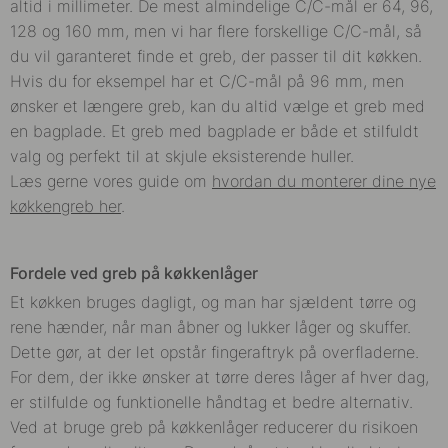
altid i millimeter. De mest almindelige C/C-mål er 64, 96,
128 og 160 mm, men vi har flere forskellige C/C-mål, så
du vil garanteret finde et greb, der passer til dit køkken.
Hvis du for eksempel har et C/C-mål på 96 mm, men
ønsker et længere greb, kan du altid vælge et greb med
en bagplade. Et greb med bagplade er både et stilfuldt
valg og perfekt til at skjule eksisterende huller.
Læs gerne vores guide om
hvordan du monterer dine nye
køkkengreb her
.
Fordele ved greb på køkkenlåger
Et køkken bruges dagligt, og man har sjældent tørre og
rene hænder, når man åbner og lukker låger og skuffer.
Dette gør, at der let opstår fingeraftryk på overfladerne.
For dem, der ikke ønsker at tørre deres låger af hver dag,
er stilfulde og funktionelle håndtag et bedre alternativ.
Ved at bruge greb på køkkenlåger reducerer du risikoen