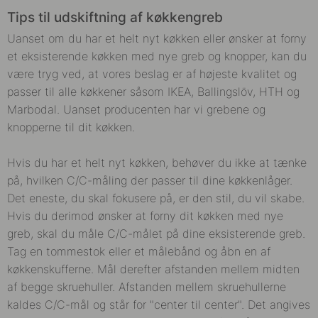
Tips til udskiftning af køkkengreb
Uanset om du har et helt nyt køkken eller ønsker at forny
et eksisterende køkken med nye greb og knopper, kan du
være tryg ved, at vores beslag er af højeste kvalitet og
passer til alle køkkener såsom IKEA, Ballingslöv, HTH og
Marbodal. Uanset producenten har vi grebene og
knopperne til dit køkken.
Hvis du har et helt nyt køkken, behøver du ikke at tænke
på, hvilken C/C-måling der passer til dine køkkenlåger.
Det eneste, du skal fokusere på, er den stil, du vil skabe.
Hvis du derimod ønsker at forny dit køkken med nye
greb, skal du måle C/C-målet på dine eksisterende greb.
Tag en tommestok eller et målebånd og åbn en af
køkkenskufferne. Mål derefter afstanden mellem midten
af begge skruehuller. Afstanden mellem skruehullerne
kaldes C/C-mål og står for "center til center". Det angives