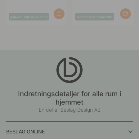
Opslag
Opslag
you.can.call.me.queenb
@homebysandracecilia
offentliggjort
offentliggjort
af
af
Indretningsdetaljer for alle rum i
hjemmet
En del af Beslag Design AB
BESLAG ONLINE