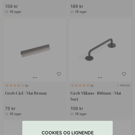
159 kr
189 kr
På lager
På lager
+ FARVER
1
1
Greb Ciel - Mat Bronze
Greb Milano - 160mm - Mat
Sort
75 kr
109 kr
På lager
På lager
COOKIES OG LIGNENDE