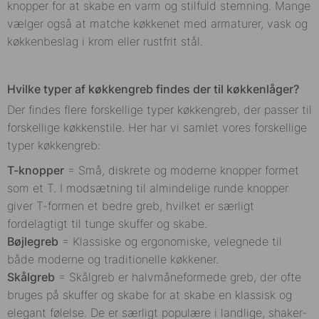
knopper for at skabe en varm og stilfuld stemning. Mange
vælger også at matche køkkenet med armaturer, vask og
køkkenbeslag i krom eller rustfrit stål.
Hvilke typer af køkkengreb findes der til køkkenlåger?
Der findes flere forskellige typer køkkengreb, der passer til
forskellige køkkenstile. Her har vi samlet vores forskellige
typer køkkengreb:
T-knopper
= Små, diskrete og moderne knopper formet
som et T.
I modsætning til almindelige runde knopper
giver T-formen et bedre greb, hvilket er særligt
fordelagtigt til tunge skuffer og skabe.
Bøjlegreb
= Klassiske og ergonomiske, velegnede til
både moderne og traditionelle køkkener.
Skålgreb
=
Skålgreb er halvmåneformede greb, der ofte
bruges på skuffer og skabe for at skabe en klassisk og
elegant følelse. De er særligt populære i landlige, shaker-