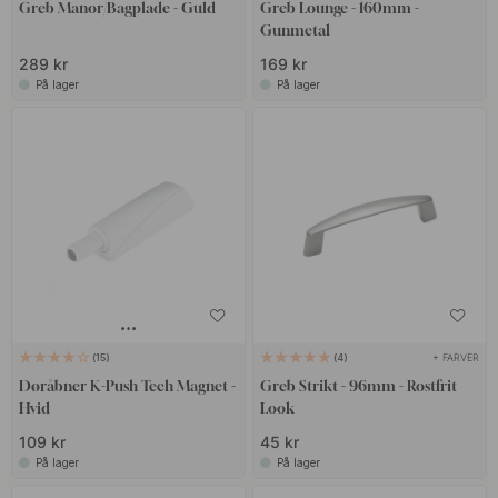
grebene være prikken over i'et, der fuldender din indretning. Vi
Greb Manor/Bagplade - Guld
Greb Lounge - 160mm -
Gunmetal
lægger stor vægt på at tilbyde produkter af højeste kvalitet, der
lever op til dine forventninger.
289 kr
169 kr
På lager
På lager
+ FARVER
15
4
Døråbner K-Push Tech Magnet -
Greb Strikt - 96mm - Rostfrit
Hvid
Look
109 kr
45 kr
På lager
På lager