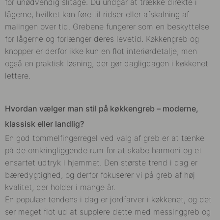
for unødvendig slitage. Du undgår at trække direkte i
lågerne, hvilket kan føre til ridser eller afskalning af
malingen over tid. Grebene fungerer som en beskyttelse
for lågerne og forlænger deres levetid. Køkkengreb og
knopper er derfor ikke kun en flot interiørdetalje, men
også en praktisk løsning, der gør dagligdagen i køkkenet
lettere.
Hvordan vælger man stil på køkkengreb – moderne,
klassisk eller landlig?
En god tommelfingerregel ved valg af greb er at tænke
på de omkringliggende rum for at skabe harmoni og et
ensartet udtryk i hjemmet. Den største trend i dag er
bæredygtighed, og derfor fokuserer vi på greb af høj
kvalitet, der holder i mange år.
En populær tendens i dag er jordfarver i køkkenet, og det
ser meget flot ud at supplere dette med messinggreb og