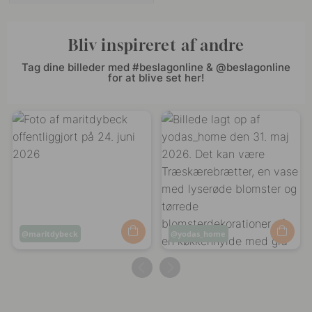
Bliv inspireret af andre
Tag dine billeder med #beslagonline & @beslagonline
for at blive set her!
Opslag
maritdybeck
Opslag
yodas_home
offentliggjort
offentliggjort
af
af