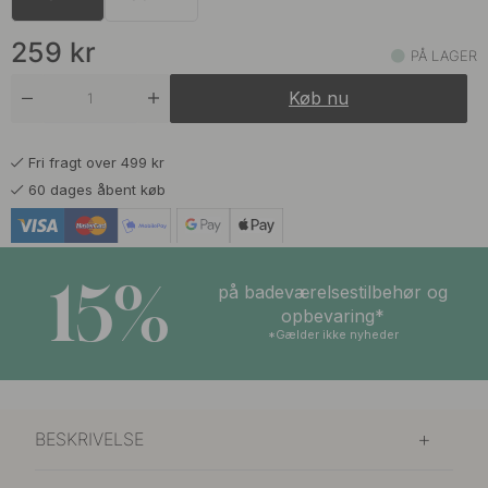
259 kr
Forniklet
På lager
259
kr
PÅ LAGER
269 kr
Poleret Messing
Køb nu
På lager
Fri fragt over 499 kr
60 dages åbent køb
15%
på badeværelsestilbehør og
opbevaring*
*Gælder ikke nyheder
BESKRIVELSE