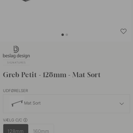
Greb Petit - 128mm - Mat Sort
UDFØRELSER
Mat Sort
289 kr
VÆLG C/C
Brunet Messing
På lager
128mm
160mm