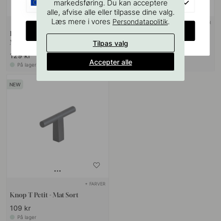
EU
markedsføring. Du kan acceptere
alle, afvise alle eller tilpasse dine valg.
Læs mere i vores
.
Persondatapolitik
+ FARVER
+ FARVER
CHANGE COUNTRY
Knop Copenhagen - 25mm -
Knop T Flow - Mat Sort
Mat Sort
Tilpas valg
129 kr
149 kr
Accepter alle
På lager
På lager
+ FARVER
Knop T Petit - Mat Sort
109 kr
På lager