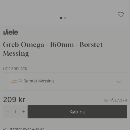
Greb Omega - 160mm - Børstet
Messing
UDFØRELSER
Børstet Messing
189 kr
209
kr
Antik Messing
PÅ LAGER
På lager
Køb nu
169 kr
Mat Sort
På lager
Fri fragt over 499 kr