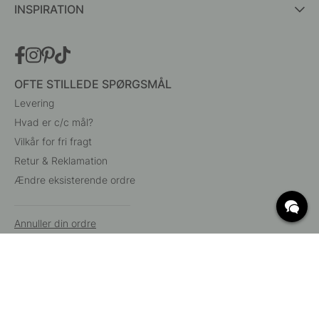
INSPIRATION
OFTE STILLEDE SPØRGSMÅL
Levering
Hvad er c/c mål?
Vilkår for fri fragt
Retur & Reklamation
Ændre eksisterende ordre
Annuller din ordre
Kundeservice
Beslag Online, Inre Kustvägen 32, 269 43 Båstad,