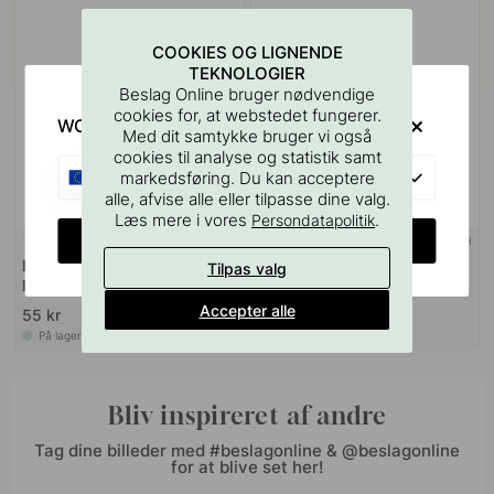
COOKIES OG LIGNENDE
TEKNOLOGIER
Beslag Online bruger nødvendige
cookies for, at webstedet fungerer.
WOULD YOU RATHER VISIT?
Med dit samtykke bruger vi også
cookies til analyse og statistik samt
EU
markedsføring. Du kan acceptere
alle, afvise alle eller tilpasse dine valg.
Læs mere i vores
.
Persondatapolitik
CHANGE COUNTRY
+ FARVER
127
2
Boreskabelonen til Greb &
Greb Omega - 32mm - Børstet
Tilpas valg
Knopper
Messing
Accepter alle
55 kr
109 kr
På lager
På lager
Bliv inspireret af andre
Tag dine billeder med #beslagonline & @beslagonline
for at blive set her!