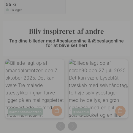
55 kr
På lager
Bliv inspireret af andre
Tag dine billeder med #beslagonline & @beslagonline
for at blive set her!
Opslag
amandalorentzon
Opslag
nordh90
offentliggjort
offentliggjort
af
af