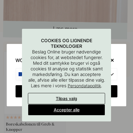
COOKIES OG LIGNENDE
Køb sammen med
TEKNOLOGIER
Beslag Online bruger nødvendige
cookies for, at webstedet fungerer.
WOULD YOU RATHER VISIT?
Med dit samtykke bruger vi også
cookies til analyse og statistik samt
EU
markedsføring. Du kan acceptere
alle, afvise alle eller tilpasse dine valg.
Læs mere i vores
.
Persondatapolitik
CHANGE COUNTRY
Tilpas valg
Accepter alle
127
Boreskabelonen til Greb &
Knopper