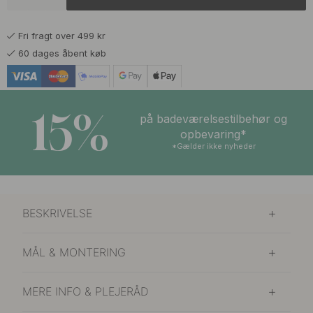
85 kr
Matt Børstet Messing
På lager
Fri fragt over 499 kr
60 dages åbent køb
15%
på badeværelsestilbehør og
opbevaring*
*Gælder ikke nyheder
BESKRIVELSE
MÅL & MONTERING
MERE INFO & PLEJERÅD