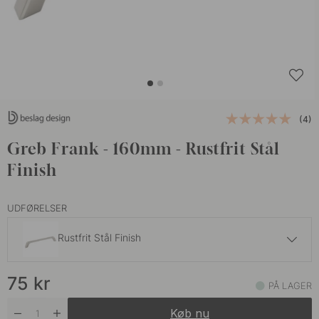
(4)
Greb Frank - 160mm - Rustfrit Stål
Finish
UDFØRELSER
Rustfrit Stål Finish
69 kr
75
kr
Mat Sort
PÅ LAGER
På lager
Køb nu