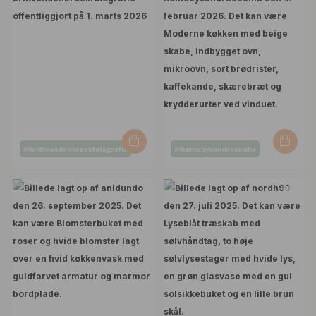
Opslag
Opslag
@brittvandenbroekfotografie
@homebysandracecilia
offentliggjort
offentliggjort
af
af