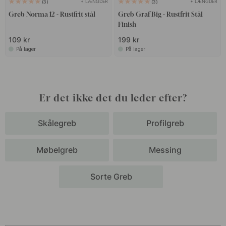
+ LÆNGDER
+ LÆNGDER
3
3
Greb Norma 12 - Rustfrit stål
Greb Graf Big - Rustfrit Stål
Finish
109 kr
199 kr
På lager
På lager
Er det ikke det du leder efter?
Skålegreb
Profilgreb
Møbelgreb
Messing
Sorte Greb