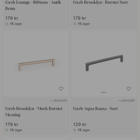
grebene være prikken over i'et, der fuldender din indretning. Vi
Greb Lounge - 160mm - Antik
Greb Brooklyn - Børstet Sort
Brun
lægger stor vægt på at tilbyde produkter af højeste kvalitet, der
lever op til dine forventninger.
179 kr
179 kr
På lager
På lager
+ LÆNGDER
+ LÆNGDER
Greb Brooklyn - Mørk Børstet
Greb Aqua-Rama - Sort
Messing
179 kr
129 kr
På lager
På lager