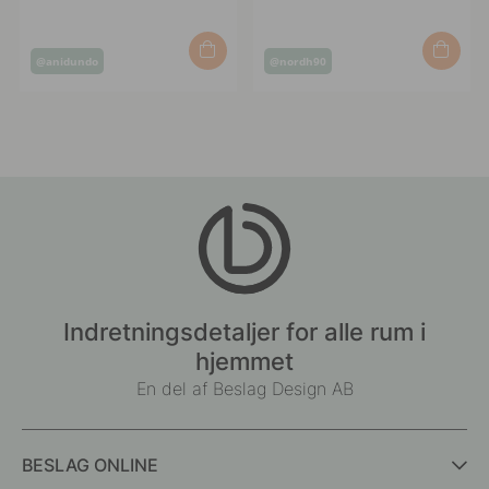
Opslag
Opslag
@anidundo
@nordh90
offentliggjort
offentliggjort
af
af
Indretningsdetaljer for alle rum i
hjemmet
En del af Beslag Design AB
BESLAG ONLINE