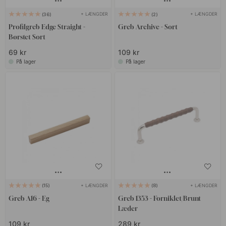
+ LÆNGDER
+ LÆNGDER
36
2
Profilgreb Edge Straight -
Greb Archive - Sort
Børstet Sort
69 kr
109 kr
På lager
På lager
+ LÆNGDER
+ LÆNGDER
15
8
Greb A16 - Eg
Greb 1353 - Forniklet/Brunt
Læder
109 kr
289 kr