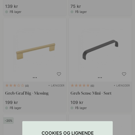
139 kr
75 kr
På lager
På lager
+ LÆNGDER
+ LÆNGDER
4
6
Greb Graf Big - Messing
Greb Sense Mini - Sort
199 kr
109 kr
På lager
På lager
20
COOKIES OG LIGNENDE