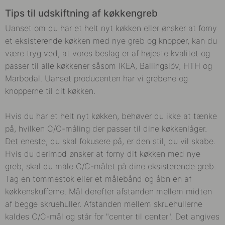
Tips til udskiftning af køkkengreb
Uanset om du har et helt nyt køkken eller ønsker at forny
et eksisterende køkken med nye greb og knopper, kan du
være tryg ved, at vores beslag er af højeste kvalitet og
passer til alle køkkener såsom IKEA, Ballingslöv, HTH og
Marbodal. Uanset producenten har vi grebene og
knopperne til dit køkken.
Hvis du har et helt nyt køkken, behøver du ikke at tænke
på, hvilken C/C-måling der passer til dine køkkenlåger.
Det eneste, du skal fokusere på, er den stil, du vil skabe.
Hvis du derimod ønsker at forny dit køkken med nye
greb, skal du måle C/C-målet på dine eksisterende greb.
Tag en tommestok eller et målebånd og åbn en af
køkkenskufferne. Mål derefter afstanden mellem midten
af begge skruehuller. Afstanden mellem skruehullerne
kaldes C/C-mål og står for "center til center". Det angives