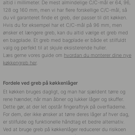
altid i millimeter. De mest almindelige C/C-mål er 64, 96,
128 og 160 mm, men vi har flere forskellige C/C-mål, så
du vil garanteret finde et greb, der passer til dit køkken.
Hvis du for eksempel har et C/C-mål på 96 mm, men
ønsker et længere greb, kan du altid vælge et greb med
en bagplade. Et greb med bagplade er både et stilfuldt
valg og perfekt til at skjule eksisterende huller.
Læs gerne vores guide om
hvordan du monterer dine nye
køkkengreb her
.
Fordele ved greb på køkkenlåger
Et køkken bruges dagligt, og man har sjældent tørre og
rene hænder, når man åbner og lukker låger og skuffer.
Dette gør, at der let opstår fingeraftryk på overfladerne.
For dem, der ikke ønsker at tørre deres låger af hver dag,
er stilfulde og funktionelle håndtag et bedre alternativ.
Ved at bruge greb på køkkenlåger reducerer du risikoen