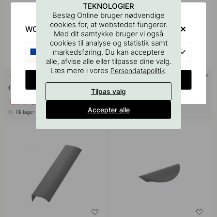
TEKNOLOGIER
Beslag Online bruger nødvendige
cookies for, at webstedet fungerer.
WOULD YOU RATHER VISIT?
Med dit samtykke bruger vi også
cookies til analyse og statistik samt
EU
markedsføring. Du kan acceptere
alle, afvise alle eller tilpasse dine valg.
Læs mere i vores
.
Persondatapolitik
+ LÆNGDER
+ LÆNGDER
21
5
CHANGE COUNTRY
Greb Manor - Guld
Greb Graf Mini - Messing
Tilpas valg
183 kr
149 kr
229 kr
Accepter alle
På lager
På lager