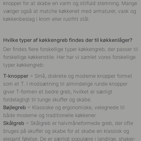
knopper for at skabe en varm og stilfuld stemning. Mange
vælger også at matche køkkenet med armaturer, vask og
køkkenbeslag i krom eller rustfrit stål.
Hvilke typer af køkkengreb findes der til køkkenlåger?
Der findes flere forskellige typer køkkengreb, der passer til
forskellige køkkenstile. Her har vi samlet vores forskellige
typer køkkengreb:
T-knopper
= Små, diskrete og moderne knopper formet
som et T.
I modsætning til almindelige runde knopper
giver T-formen et bedre greb, hvilket er særligt
fordelagtigt til tunge skuffer og skabe.
Bøjlegreb
= Klassiske og ergonomiske, velegnede til
både moderne og traditionelle køkkener.
Skålgreb
=
Skålgreb er halvmåneformede greb, der ofte
bruges på skuffer og skabe for at skabe en klassisk og
elegant følelse. De er særligt populære i landlige, shaker-