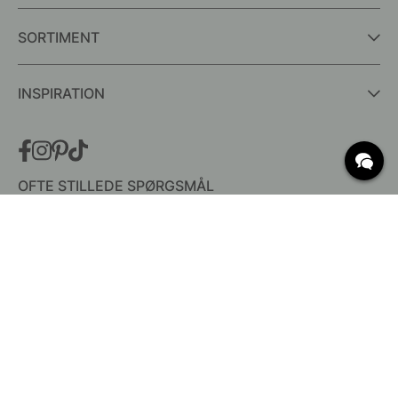
SORTIMENT
INSPIRATION
OFTE STILLEDE SPØRGSMÅL
Levering
Hvad er c/c mål?
Vilkår for fri fragt
Retur & Reklamation
Ændre eksisterende ordre
Annuller din ordre