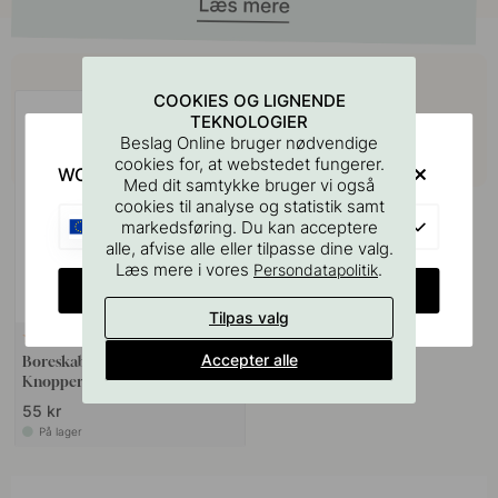
Køb sammen med
COOKIES OG LIGNENDE
TEKNOLOGIER
Beslag Online bruger nødvendige
cookies for, at webstedet fungerer.
WOULD YOU RATHER VISIT?
Med dit samtykke bruger vi også
cookies til analyse og statistik samt
EU
markedsføring. Du kan acceptere
alle, afvise alle eller tilpasse dine valg.
Læs mere i vores
.
Persondatapolitik
CHANGE COUNTRY
Tilpas valg
127
Accepter alle
Boreskabelonen til Greb &
Knopper
55 kr
På lager