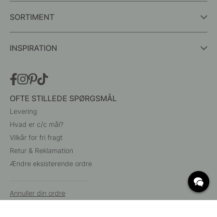
SORTIMENT
INSPIRATION
OFTE STILLEDE SPØRGSMÅL
Levering
Hvad er c/c mål?
Vilkår for fri fragt
Retur & Reklamation
Ændre eksisterende ordre
Annuller din ordre