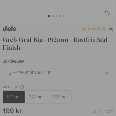
(3)
Greb Graf Big - 192mm - Rustfrit Stål
Finish
UDFØRELSER
Rustfrit Stål Finish
199 kr
VÆLG C/C
Messing
På lager
192mm
320mm
1168mm
199 kr
Sort
På lager
199
kr
PÅ LAGER