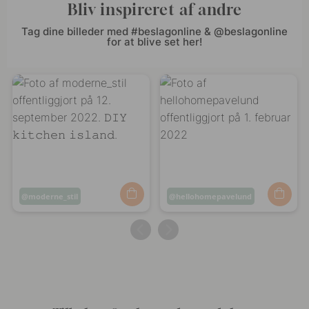
Bliv inspireret af andre
Tag dine billeder med #beslagonline & @beslagonline
for at blive set her!
Opslag
moderne_stil
Opslag
hellohomepavelund
offentliggjort
offentliggjort
af
af