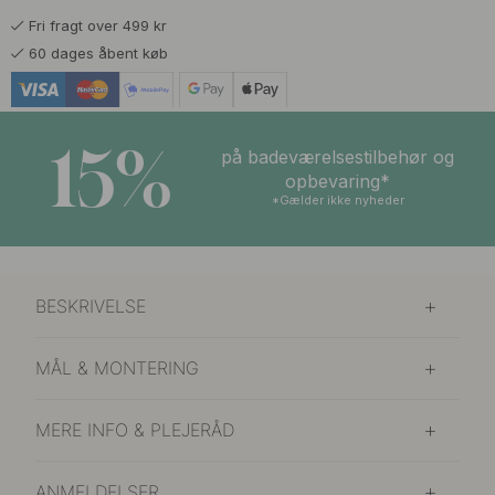
Fri fragt over 499 kr
71 kr
89 kr
Rustfrit Stål Finish
60 dages åbent køb
På lager
15%
på badeværelsestilbehør og
opbevaring*
*Gælder ikke nyheder
BESKRIVELSE
MÅL & MONTERING
MERE INFO & PLEJERÅD
ANMELDELSER