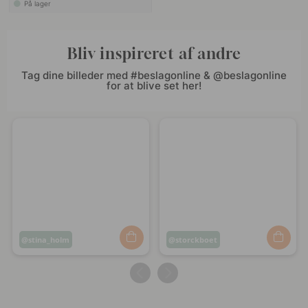
På lager
Bliv inspireret af andre
Tag dine billeder med #beslagonline & @beslagonline
for at blive set her!
Opslag
stina_holm
Opslag
storckboet
offentliggjort
offentliggjort
af
af