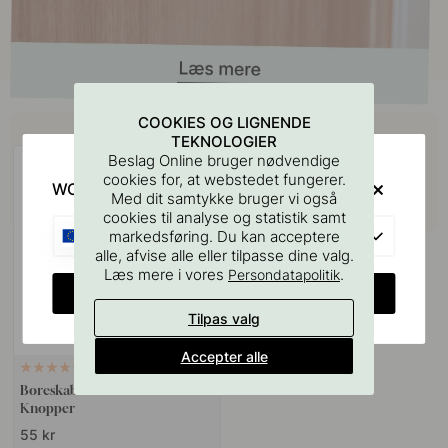
Køb sammen med
COOKIES OG LIGNENDE
TEKNOLOGIER
Beslag Online bruger nødvendige
cookies for, at webstedet fungerer.
WOULD YOU RATHER VISIT?
Med dit samtykke bruger vi også
cookies til analyse og statistik samt
EU
markedsføring. Du kan acceptere
alle, afvise alle eller tilpasse dine valg.
Læs mere i vores
.
Persondatapolitik
CHANGE COUNTRY
Tilpas valg
Accepter alle
127
Boreskabelonen til Greb &
Knopper
55 kr