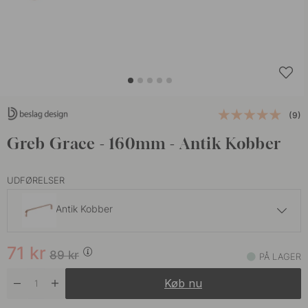
(9)
Greb Grace - 160mm - Antik Kobber
UDFØRELSER
Antik Kobber
71 kr
89 kr
71
kr
Børstet Messing
89
kr
PÅ LAGER
På lager
Køb nu
71 kr
89 kr
Mat Sort
På lager