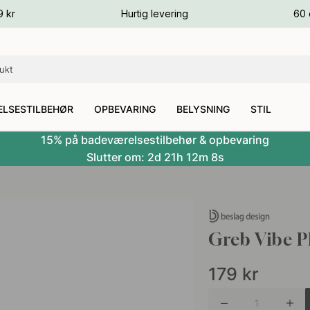
ver
9 kr
Hurtig levering
60 
ver
ver
LSESTILBEHØR
OPBEVARING
BELYSNING
STIL
15% på badeværelsestilbehør & opbevaring
Slutter om:
2d
21h
12m
7s
Greb Vibe P
179
kr