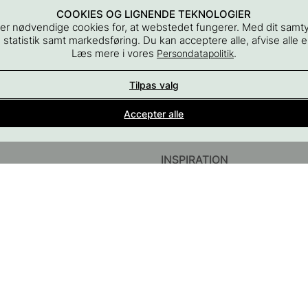
COOKIES OG LIGNENDE TEKNOLOGIER
er nødvendige cookies for, at webstedet fungerer. Med dit samt
 statistik samt markedsføring. Du kan acceptere alle, afvise alle el
Læs mere i vores
.
Persondatapolitik
Tilpas valg
Indretningsdetaljer for alle rum i hjemmet
Accepter alle
En del af Beslag Design AB
INSPIRATION
InstaShop
Guider & Inspiration
#YESBESLAGONLINE
Black Friday 2026
behør