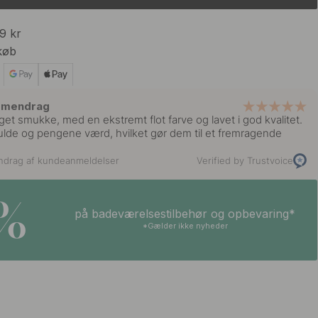
99 kr
køb
mmendrag
et smukke, med en ekstremt flot farve og lavet i god kvalitet.
lfulde og pengene værd, hvilket gør dem til et fremragende
ndrag af kundeanmeldelser
Verified by Trustvoice
5%
på badeværelsestilbehør og opbevaring*
*Gælder ikke nyheder