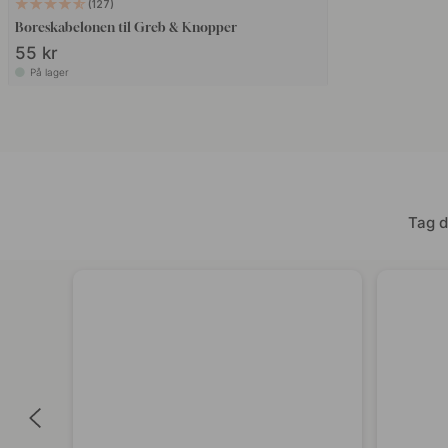
127
Boreskabelonen til Greb & Knopper
55 kr
På lager
Tag d