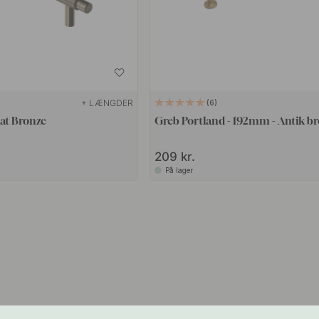
+ LÆNGDER
6
at Bronze
Greb Portland - 192mm - Antik b
209 kr.
På lager