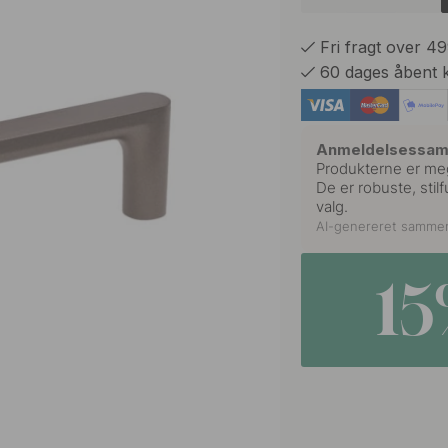
Fri fragt over 4
60 dages åbent 
Anmeldelsessa
Produkterne er meg
De er robuste, sti
valg.
AI-genereret samme
1