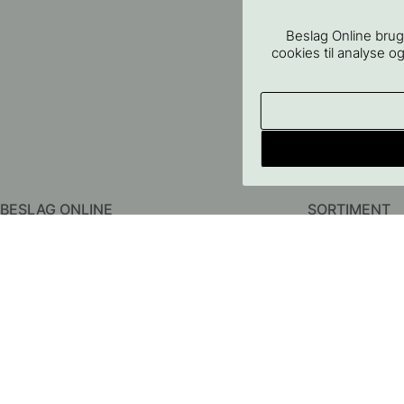
Beslag Online brug
cookies til analyse og
BESLAG ONLINE
SORTIMENT
Om os
Greb
Kontakt os
Knopper
FAQ - Almindelige spørgsmål
Knager
Betingelser
Dørhåndtag
Persondatapolitik
Badeværelsestil
Leverering
Opbevaring
Returer & Reklamationer
Belysning
Prismatch
Møbelben