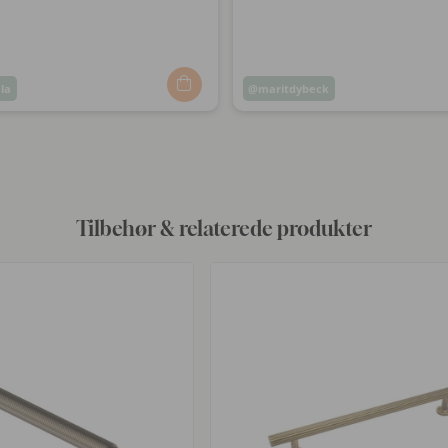
la
Opslag
maritdybeck
ggjort
offentliggjort
af
Tilbehør & relaterede produkter