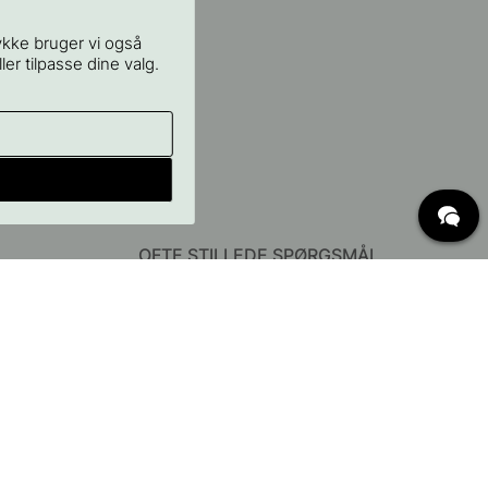
ykke bruger vi også
ler tilpasse dine valg.
OFTE STILLEDE SPØRGSMÅL
Levering
Hvad er c/c mål?
Vilkår for fri fragt
Retur & Reklamation
Ændre eksisterende ordre
Annuller din ordre