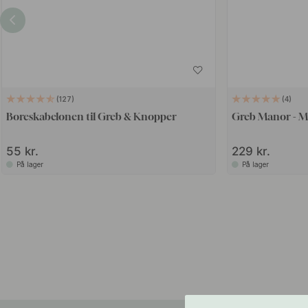
127
4
Boreskabelonen til Greb & Knopper
Greb Manor - M
55 kr.
229 kr.
På lager
På lager