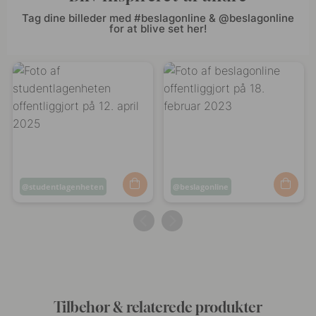
Tag dine billeder med #beslagonline & @beslagonline
for at blive set her!
Opslag
studentlagenheten
Opslag
beslagonline
offentliggjort
offentliggjort
af
af
Tilbehør & relaterede produkter