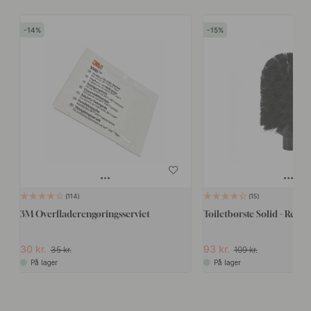
14
15
114
15
3M Overfladerengøringsserviet
Toiletbørste Solid - Reser
30 kr.
93 kr.
35 kr.
109 kr.
På lager
På lager