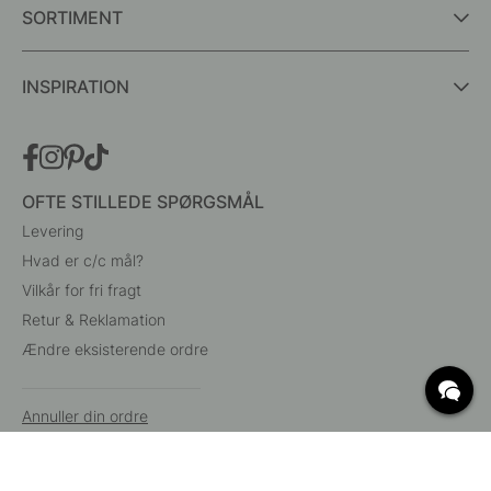
SORTIMENT
INSPIRATION
OFTE STILLEDE SPØRGSMÅL
Levering
Hvad er c/c mål?
Vilkår for fri fragt
Retur & Reklamation
Ændre eksisterende ordre
Annuller din ordre
Kundeservice