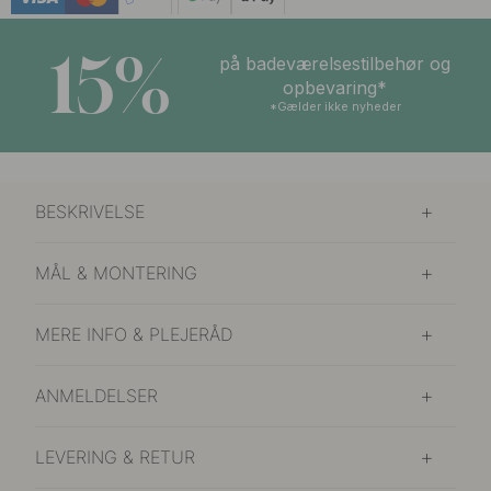
15%
på badeværelsestilbehør og
opbevaring*
*Gælder ikke nyheder
BESKRIVELSE
MÅL & MONTERING
MERE INFO & PLEJERÅD
ANMELDELSER
LEVERING & RETUR