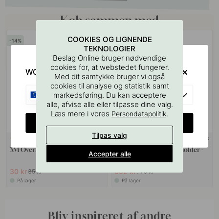
Køb sammen med
COOKIES OG LIGNENDE
14
15
TEKNOLOGIER
Beslag Online bruger nødvendige
cookies for, at webstedet fungerer.
WOULD YOU RATHER VISIT?
Med dit samtykke bruger vi også
cookies til analyse og statistik samt
EU
markedsføring. Du kan acceptere
alle, afvise alle eller tilpasse dine valg.
Læs mere i vores
.
Persondatapolitik
CHANGE COUNTRY
Tilpas valg
VÆGBESLAG
114
3M Overfladerengøringsserviet
Cool-Line - Toiletrulleholder -
Accepter alle
CL221 - Rustfrit
30 kr
662 kr
35 kr
779 kr
På lager
På lager
Bliv inspireret af andre