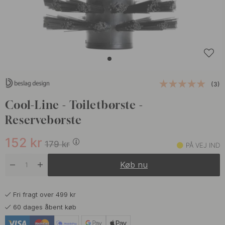
(3)
Cool-Line - Toiletbørste -
Reservebørste
152
kr
179
kr
PÅ VEJ IND
Køb nu
Fri fragt over 499 kr
60 dages åbent køb