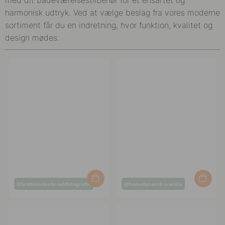
harmonisk udtryk. Ved at vælge beslag fra vores moderne
sortiment får du en indretning, hvor funktion, kvalitet og
design mødes.
Opslag
Opslag
@brittvandenbroekfotografie
@homebysandracecilia
offentliggjort
offentliggjort
af
af