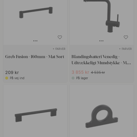
+ FARVER
+ FARVER
Greb Fusion - 160mm - Mat Sort
Blandingsbatteri Venedig -
Udtrækkeligt Mundstykke - Mat
Sort
3 855 kr
209 kr
4 535 kr
På vej ind
På lager