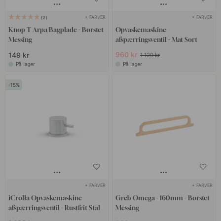
+ FARVER
+ FARVER
2
Knop T Arpa/Bagplade - Børstet
Opvaskemaskine
Messing
afspærringsventil - Mat Sort
960 kr
149 kr
1 129 kr
På lager
På lager
15
+ FARVER
+ FARVER
iCrolla Opvaskemaskine
Greb Omega - 160mm - Børstet
afspærringsventil - Rustfrit Stål
Messing