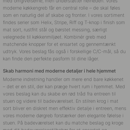
med omgivelserne, men understøtter helheden. Vores
moderne køkkengreb får en central rolle – de skal føles
som en naturlig del af skabe og fronter. I vores sortiment
findes serier som Helix, Stripe, Riff og T-knop i finish som
mat sort, rustfrit stål og børstet messing, særligt
velegnede til køkkenmiljøet. Kombinér greb med
matchende knopper for et ensartet og gennemtænkt
udtryk. Vores beslag fås også i forskellige C/C-mål, så du
kan finde den perfekte pasform til dine låger.
Skab harmoni med moderne detaljer i hele hjemmet
Moderne indretning handler om mere end bare køkkenet
– det er en stil, der kan præge hvert rum i hjemmet. Med
vores beslag kan du skabe en rød tråd fra entreen til
stuen og videre til badeværelset. En stilren krog i mat
sort bliver en diskret men effektiv detalje i entreen, mens
vores moderne dørgreb forstærker den elegante følelse i
stuen. På badeværelset kan du matche beslag og kroge
med dit badeværelsestilbehør for et ensartet og