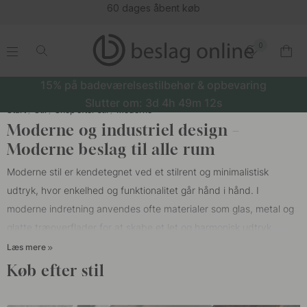
60 dages åbent køb
0
.
.
.
.
15% på badeværelsestilbehør & opbevaring
Slutter om:
3d
4h
49m
12s
Start
Stil
Shop efter stil
Moderne
Moderne og industriel design –
Moderne beslag til alle rum
Moderne stil er kendetegnet ved et stilrent og minimalistisk
udtryk, hvor enkelhed og funktionalitet går hånd i hånd. I
moderne indretning anvendes ofte materialer som glas, metal og
glatte træoverflader for at skabe et let og harmonisk udtryk.
Hjemmet er ofte præget af en åben planløsning, der udvisker
Læs mere
grænserne mellem rummene og giver en generøs fornemmelse af
Køb efter stil
plads og flow. Farvepaletten består af neutrale toner som hvid,
grå, sort og beige – farver der fremhæver lyset og skaber en