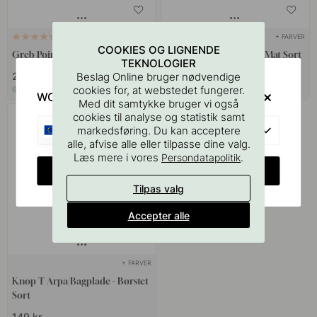
+ STØRRELSER
+ FARVER
2
COOKIES OG LIGNENDE
Greb Point - Børstet Sort
Greb Omega - 32mm - Mat Sort
TEKNOLOGIER
Beslag Online bruger nødvendige
289 kr
75 kr
cookies for, at webstedet fungerer.
På lager
På lager
WOULD YOU RATHER VISIT?
Med dit samtykke bruger vi også
cookies til analyse og statistik samt
EU
markedsføring. Du kan acceptere
alle, afvise alle eller tilpasse dine valg.
Læs mere i vores
.
Persondatapolitik
CHANGE COUNTRY
Tilpas valg
Accepter alle
+ FARVER
Knop T Arpa/Bagplade - Børstet
Sort
149 kr