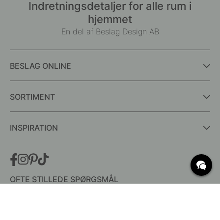
Indretningsdetaljer for alle rum i
hjemmet
En del af Beslag Design AB
BESLAG ONLINE
SORTIMENT
INSPIRATION
OFTE STILLEDE SPØRGSMÅL
Levering
Hvad er c/c mål?
Vilkår for fri fragt