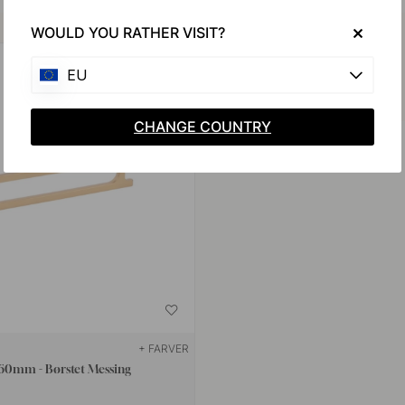
Køb sammen med
WOULD YOU RATHER VISIT?
EU
CHANGE COUNTRY
+ FARVER
60mm - Børstet Messing