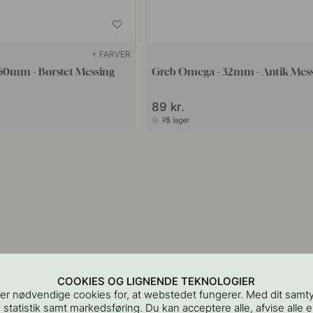
+ FARVER
60mm - Børstet Messing
Greb Omega - 32mm - Antik Mes
89 kr.
På lager
COOKIES OG LIGNENDE TEKNOLOGIER
er nødvendige cookies for, at webstedet fungerer. Med dit samt
 statistik samt markedsføring. Du kan acceptere alle, afvise alle el