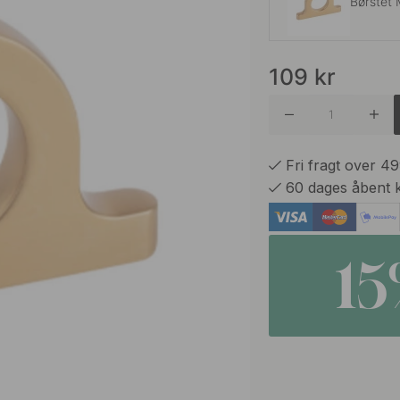
Børstet 
109
kr
Antik Me
Mat Sor
Fri fragt over 4
60 dages åbent 
1