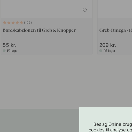
127
Boreskabelonen til Greb & Knopper
Greb Omega - 1
55 kr.
209 kr.
På lager
På lager
Beslag Online brug
cookies til analyse og