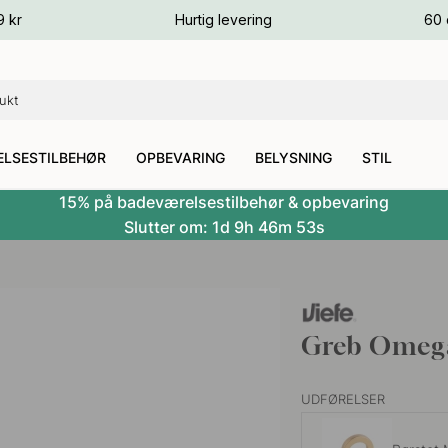
ver
9 kr
Hurtig levering
60 
ver
ver
LSESTILBEHØR
OPBEVARING
BELYSNING
STIL
15% på badeværelsestilbehør & opbevaring
Slutter om:
1d
9h
46m
52s
Greb Omega
UDFØRELSER