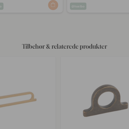
o
Opslag
hselbo
ggjort
offentliggjort
af
Tilbehør & relaterede produkter