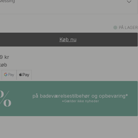
Messing
89 kr
ssing
PÅ LAGER
På lager
Køb nu
75 kr
t
På lager
99 kr
køb
5%
på badeværelsestilbehør og opbevaring*
*Gælder ikke nyheder