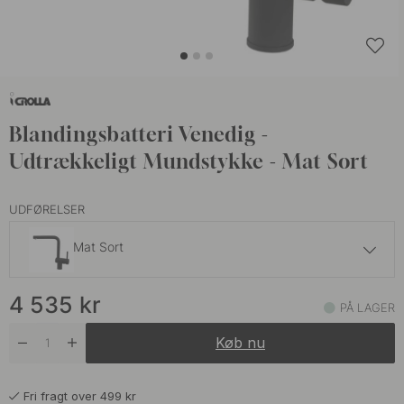
Blandingsbatteri Venedig -
Udtrækkeligt Mundstykke - Mat Sort
UDFØRELSER
Mat Sort
3 525 kr
4 535
kr
Krom
PÅ LAGER
På lager
Køb nu
4 535 kr
Rustfrit Stål
På lager
Fri fragt over 499 kr