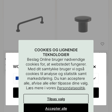
COOKIES OG LIGNENDE
+ LÆNGDER
+ FARVER
3
1
TEKNOLOGIER
Beslag Online bruger nødvendige
Greb Viva - Mat Sort
Knop Skye -Mat Sort
cookies for, at webstedet fungerer.
139 kr
75 kr
WOULD YOU RATHER VISIT?
Med dit samtykke bruger vi også
På lager
På lager
cookies til analyse og statistik samt
EU
markedsføring. Du kan acceptere
alle, afvise alle eller tilpasse dine valg.
Læs mere i vores
.
Persondatapolitik
CHANGE COUNTRY
Tilpas valg
Accepter alle