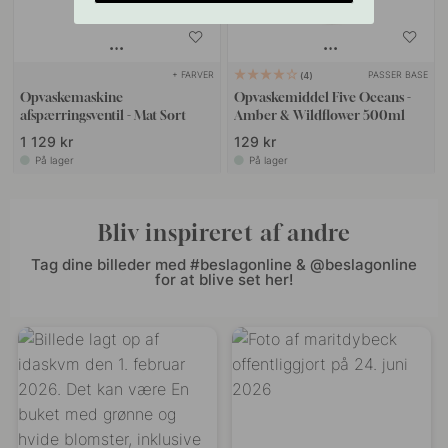
+ FARVER
PASSER BASE
4
Opvaskemaskine
Opvaskemiddel Five Oceans -
afspærringsventil - Mat Sort
Amber & Wildflower 500ml
1 129 kr
129 kr
På lager
På lager
Bliv inspireret af andre
Tag dine billeder med #beslagonline & @beslagonline
for at blive set her!