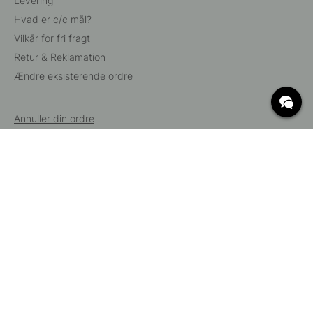
Levering
Hvad er c/c mål?
Vilkår for fri fragt
Retur & Reklamation
Ændre eksisterende ordre
Annuller din ordre
Kundeservice
Beslag Online, Inre Kustvägen 32, 269 43 Båstad,
Sverige
© 2015 - 2026 Copyright BeslagOnline i Båstad AB. CVR-nummer:
12908865