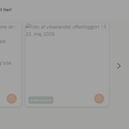
t her!
Opslag
villaelandet
Opsl
miche
offentliggjort
offen
af
af