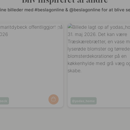
ine billeder med #beslagonline & @beslagonline for at blive se
beck
Opslag
yodas_home
ggjort
offentliggjort
af