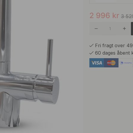
2 996
kr
Mat Sor
3 52
Rustfrit 
Fri fragt over 4
60 dages åbent 