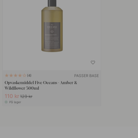
PASSER BASE
4
Opvaskemiddel Five Oceans - Amber &
Wildflower 500ml
110 kr
129 kr
På lager