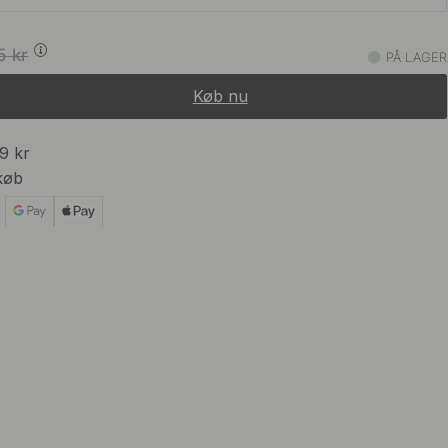
3 855 kr
4 535 kr
t
5
kr
PÅ LAGER
På lager
Køb nu
3 855 kr
4 535 kr
Stål
På lager
99 kr
køb