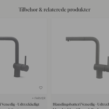
Tilbehør & relaterede produkter
+ FARVER
i Venedig - Udtrækkeligt
Blandingsbatteri Venedig - Udtræ