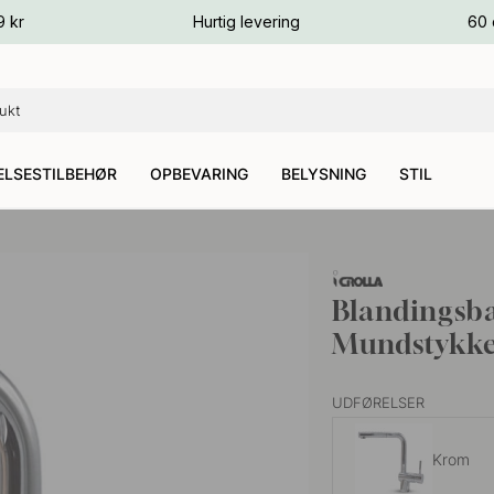
ver
9 kr
Hurtig levering
60 
ver
ver
LSESTILBEHØR
OPBEVARING
BELYSNING
STIL
Blandingsba
Mundstykke
UDFØRELSER
Krom