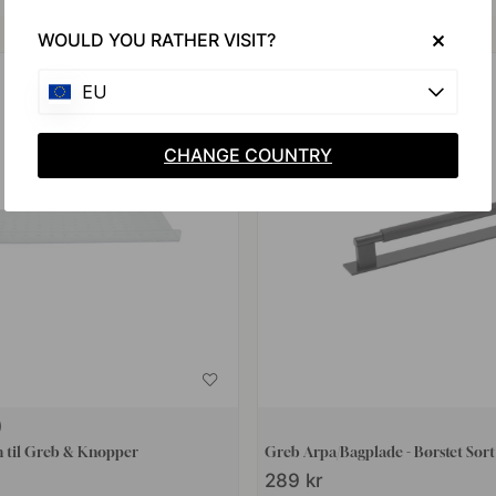
Køb sammen med
WOULD YOU RATHER VISIT?
EU
CHANGE COUNTRY
 til Greb & Knopper
Greb Arpa/Bagplade - Børstet Sort
289 kr