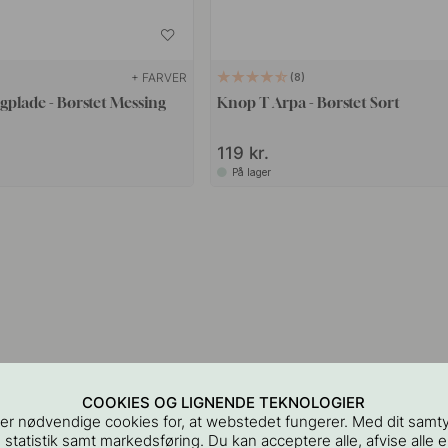
+ FARVER
8
plade - Børstet Messing
Knop T Arpa - Børstet Sort
119 kr.
På lager
COOKIES OG LIGNENDE TEKNOLOGIER
er nødvendige cookies for, at webstedet fungerer. Med dit samt
 statistik samt markedsføring. Du kan acceptere alle, afvise alle el