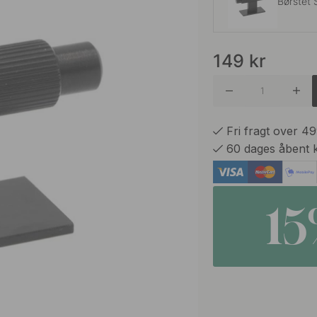
Børstet 
149
kr
Antik Me
Børstet 
Fri fragt over 4
60 dages åbent 
Rustfrit 
1