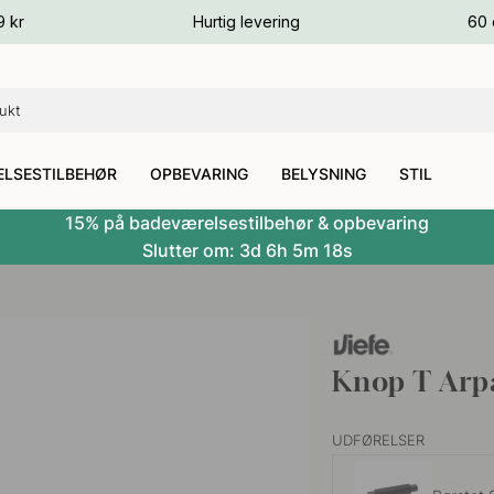
ver
9 kr
Hurtig levering
60 
ver
ver
LSESTILBEHØR
OPBEVARING
BELYSNING
STIL
15% på badeværelsestilbehør & opbevaring
Slutter om:
3d
6h
5m
17s
Knop T Arpa
UDFØRELSER