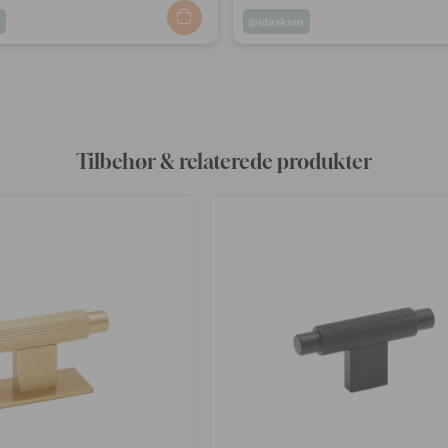
m
Opslag
idaskvm
ggjort
offentliggjort
af
Tilbehør & relaterede produkter