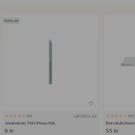
POPULAR
VÆGBESLAG
10
127
Ansatsskrue M4x50mm 1stk
Boreskabelonen
9 kr
55 kr