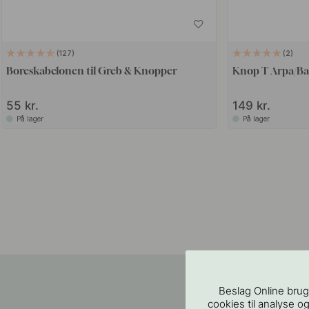
127
2
Boreskabelonen til Greb & Knopper
Knop T Arpa/Bag
55 kr.
149 kr.
På lager
På lager
Beslag Online brug
cookies til analyse og