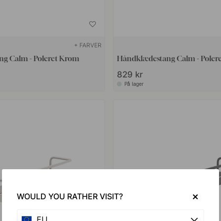
+ FARVER
g Calm - Poleret Krom
Håndklædestang Calm - Polere
829 kr
På lager
WOULD YOU RATHER VISIT?
EU