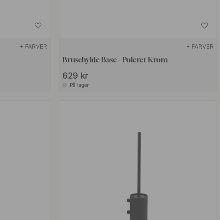
+ FARVER
+ FARVER
Brusehylde Base - Poleret Krom
629 kr
På lager