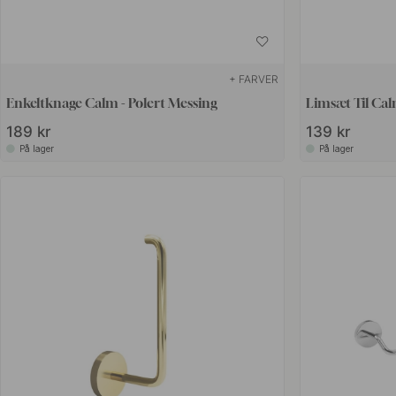
+ FARVER
Enkeltknage Calm - Polert Messing
Limsæt Til Cal
189 kr
139 kr
På lager
På lager