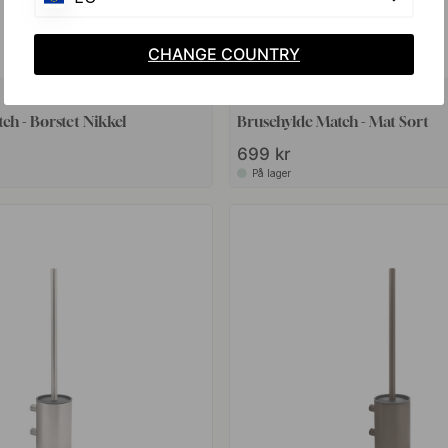
CHANGE COUNTRY
+ FARVER
ch - Børstet Nikkel
Brusehylde Match - Mat Sort
699 kr
På lager