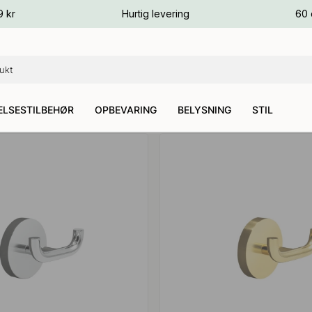
ver
9 kr
Hurtig levering
60 
ver
ver
LSESTILBEHØR
OPBEVARING
BELYSNING
STIL