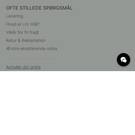
OFTE STILLEDE SPØRGSMÅL
Levering
Hvad er c/c mål?
Vilkår for fri fragt
Retur & Reklamation
Ændre eksisterende ordre
Annuller din ordre
Kundeservice
Beslag Online, Inre Kustvägen 32, 269 43 Båstad,
Sverige
© 2015 - 2026 Copyright BeslagOnline i Båstad AB. CVR-nummer:
12908865