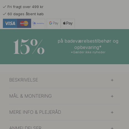
Fri fragt over 499 kr
60 dages åbent køb
15%
på badeværelsestilbehør og
opbevaring*
*Gælder ikke nyheder
BESKRIVELSE
MÅL & MONTERING
MERE INFO & PLEJERÅD
ANMELDELSER