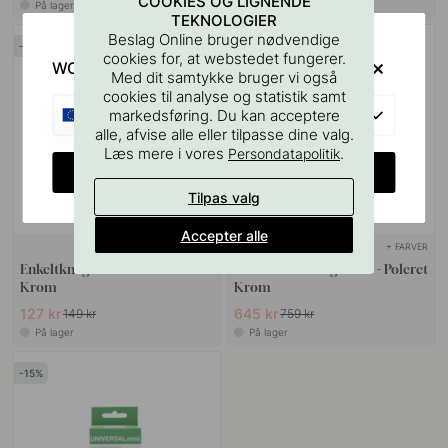
COOKIES OG LIGNENDE
På lager
På lager
TEKNOLOGIER
Beslag Online bruger nødvendige
15
15
cookies for, at webstedet fungerer.
WOULD YOU RATHER VISIT?
Med dit samtykke bruger vi også
cookies til analyse og statistik samt
EU
markedsføring. Du kan acceptere
alle, afvise alle eller tilpasse dine valg.
Læs mere i vores
.
Persondatapolitik
CHANGE COUNTRY
Tilpas valg
Accepter alle
+ FARVER
+ FARVER
Enkeltknage Calm - Poleret
Håndklædestang Calm - Poleret
Krom
Krom
127 kr
645 kr
149 kr
759 kr
På lager
På lager
15