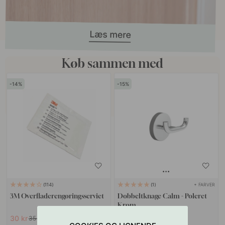
Køb sammen med
14
15
+ FARVER
114
1
3M Overfladerengøringsserviet
Dobbeltknage Calm - Poleret
Krom
30 kr
178 kr
35 kr
209 kr