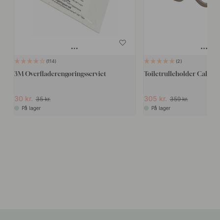
114
2
3M Overfladerengøringsserviet
Toiletrulleholder Calm -
30 kr.
305 kr.
35 kr.
359 kr.
På lager
På lager