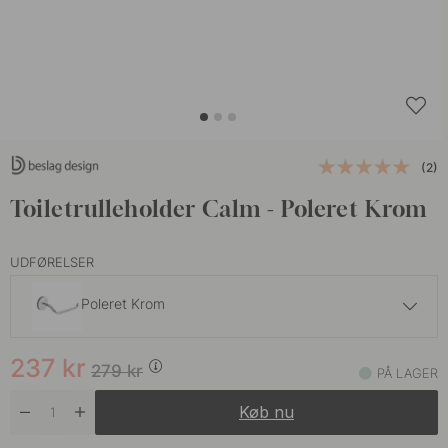
(2)
Toiletrulleholder Calm - Poleret Krom
UDFØRELSER
Poleret Krom
305 kr
359 kr
237
kr
Brunet Messing
279
kr
PÅ LAGER
På lager
Køb nu
305 kr
359 kr
Poleret Messing
På lager