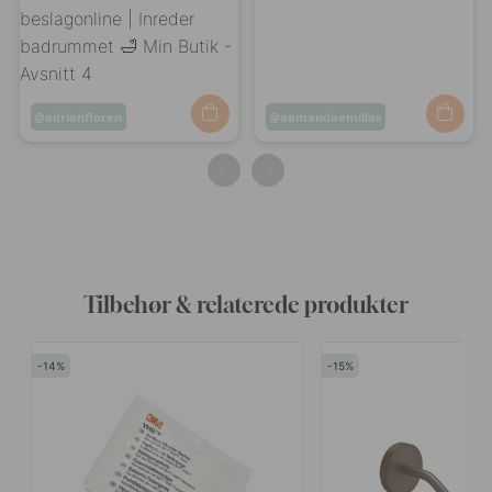
Opslag
adrianfloren
Opslag
aamandaemilias
offentliggjort
offentliggjort
af
af
Tilbehør & relaterede produkter
14
15