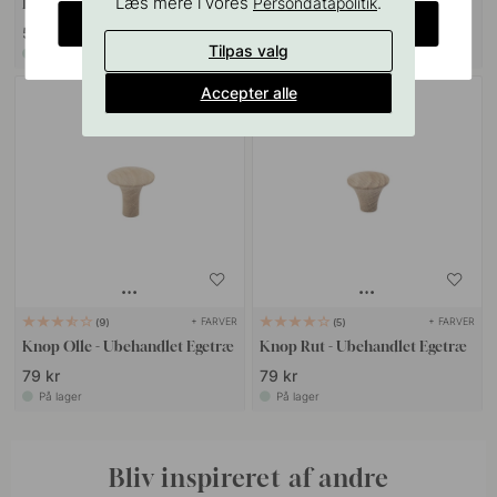
Læs mere i vores
.
Persondatapolitik
Knopper
Ubehandlet Eg
CHANGE COUNTRY
55 kr
89 kr
Tilpas valg
På lager
På lager
Accepter alle
+ FARVER
+ FARVER
9
5
Knop Olle - Ubehandlet Egetræ
Knop Rut - Ubehandlet Egetræ
79 kr
79 kr
På lager
På lager
Bliv inspireret af andre