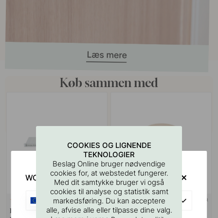
Køb sammen med
COOKIES OG LIGNENDE
TEKNOLOGIER
Beslag Online bruger nødvendige
cookies for, at webstedet fungerer.
WOULD YOU RATHER VISIT?
Med dit samtykke bruger vi også
cookies til analyse og statistik samt
EU
markedsføring. Du kan acceptere
+ FARVER
127
4
alle, afvise alle eller tilpasse dine valg.
Boreskabelonen til Greb &
Knop Circum - 33mm -