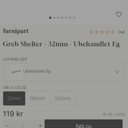
(14)
Greb Shelter - 32mm - Ubehandlet Eg
UDFØRELSER
Ubehandlet Eg
119 kr
VÆLG C/C
Eg
På lager
32mm
160mm
320mm
129 kr
Valnød
På lager
119
kr
PÅ LAGER
Køb nu