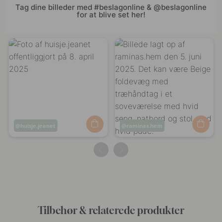
Tag dine billeder med #beslagonline & @beslagonline
for at blive set her!
Opslag
huisje.jeanet
Opslag
raminas.hem
offentliggjort
offentliggjort
af
af
Tilbehør & relaterede produkter