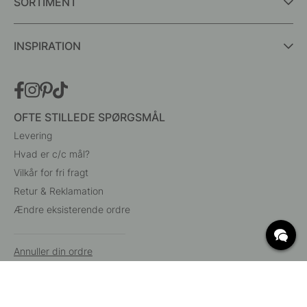
SORTIMENT
INSPIRATION
OFTE STILLEDE SPØRGSMÅL
Levering
Hvad er c/c mål?
Vilkår for fri fragt
Retur & Reklamation
Ændre eksisterende ordre
Annuller din ordre
Kundeservice