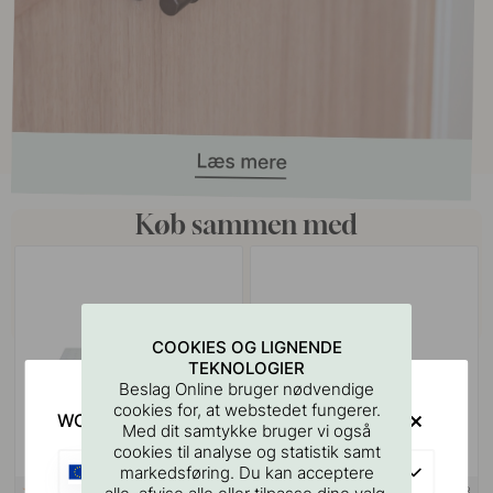
Køb sammen med
COOKIES OG LIGNENDE
TEKNOLOGIER
Beslag Online bruger nødvendige
cookies for, at webstedet fungerer.
WOULD YOU RATHER VISIT?
Med dit samtykke bruger vi også
cookies til analyse og statistik samt
EU
markedsføring. Du kan acceptere
+ FARVER
127
19