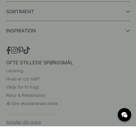
SORTIMENT
INSPIRATION
OFTE STILLEDE SPØRGSMÅL
Levering
Hvad er c/c mål?
Vilkår for fri fragt
Retur & Reklamation
Ændre eksisterende ordre
Annuller din ordre