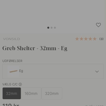
(3)
Greb Shelter - 32mm - Eg
UDFØRELSER
Eg
119 kr
VÆLG C/C
Ubehandlet Eg
På lager
32mm
160mm
320mm
129 kr
Valnød
På lager