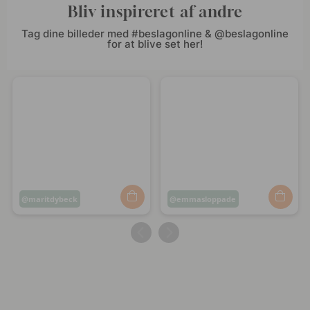
Bliv inspireret af andre
Tag dine billeder med #beslagonline & @beslagonline
for at blive set her!
Opslag
maritdybeck
Opslag
emmasloppade
offentliggjort
offentliggjort
af
af