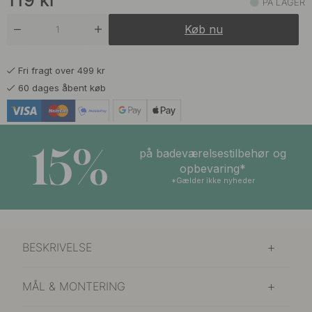
119
kr
PÅ LAGER
Køb nu
Fri fragt over 499 kr
60 dages åbent køb
15%
på badeværelsestilbehør og
opbevaring*
*Gælder ikke nyheder
BESKRIVELSE
MÅL & MONTERING