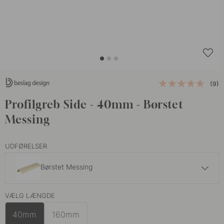
(9)
Profilgreb Side - 40mm - Børstet
Messing
UDFØRELSER
Børstet Messing
55 kr
VÆLG LÆNGDE
Grafitgrå
På lager
40mm
160mm