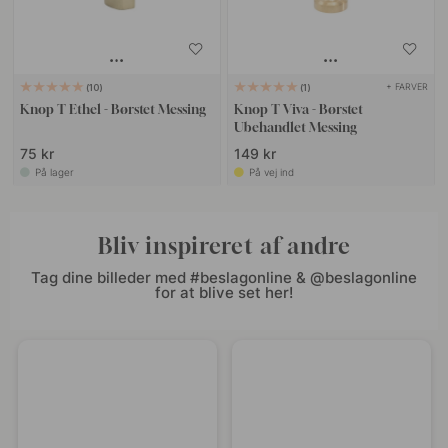
+ FARVER
10
1
Knop T Ethel - Børstet Messing
Knop T Viva - Børstet
Ubehandlet Messing
75 kr
149 kr
På lager
På vej ind
Bliv inspireret af andre
Tag dine billeder med #beslagonline & @beslagonline
for at blive set her!