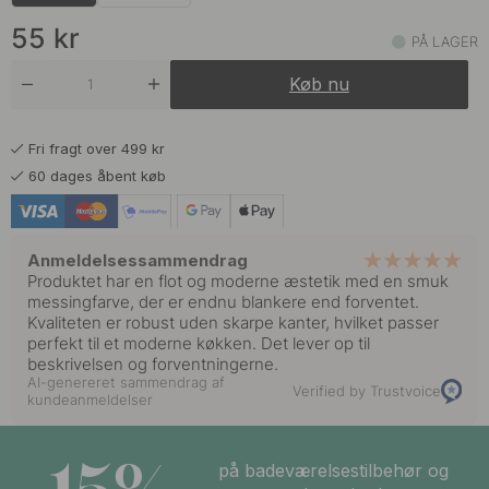
55 kr
Kalkgrå
På lager
55
kr
PÅ LAGER
55 kr
Mat Sort
Køb nu
På lager
55 kr
Rustfrit Stål Finish
Fri fragt over 499 kr
På lager
60 dages åbent køb
55 kr
Salviegrøn
På lager
Anmeldelsessammendrag
55 kr
Produktet har en flot og moderne æstetik med en smuk
Stormblå
På lager
messingfarve, der er endnu blankere end forventet.
Kvaliteten er robust uden skarpe kanter, hvilket passer
perfekt til et moderne køkken. Det lever op til
beskrivelsen og forventningerne.
AI-genereret sammendrag af
Verified by Trustvoice
kundeanmeldelser
på badeværelsestilbehør og