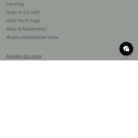
Levering
Hvad er c/c mål?
Vilkår for fri fragt
Retur & Reklamation
Ændre eksisterende ordre
Annuller din ordre
Kundeservice
Beslag Online, Inre Kustvägen 32, 269 43 Båstad,
Sverige
© 2015 - 2026 Copyright BeslagOnline i Båstad AB. CVR-nummer:
12908865