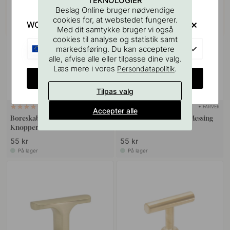
TEKNOLOGIER
POPULAR
Beslag Online bruger nødvendige
cookies for, at webstedet fungerer.
WOULD YOU RATHER VISIT?
Med dit samtykke bruger vi også
cookies til analyse og statistik samt
EU
markedsføring. Du kan acceptere
alle, afvise alle eller tilpasse dine valg.
Læs mere i vores
.
Persondatapolitik
CHANGE COUNTRY
Tilpas valg
+ FARVER
127
33
Accepter alle
Boreskabelonen til Greb &
Knop Como - Børstet Messing
Knopper
55 kr
55 kr
På lager
På lager