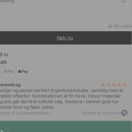
Messing
75 kr
t
PÅ LAGER
På lager
Køb nu
75 kr
 Look
På lager
99 kr
køb
99 kr
onze
På lager
mmendrag
 design og passer perfekt til garderobeskabe, samtidig med at
bler effektivt. Kombinationen af fin farve, robust materiale
pris gør det til et stilfuldt valg. Grebene i børstet guld har
misk form og føles solide.
ndrag af kundeanmeldelser
Verified by Trustvoice