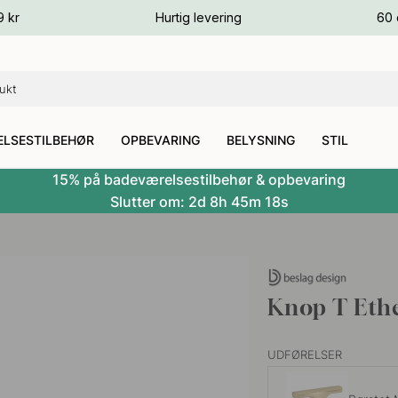
ver
9 kr
Hurtig levering
60 
ver
ver
LSESTILBEHØR
OPBEVARING
BELYSNING
STIL
15% på badeværelsestilbehør & opbevaring
Slutter om:
2d
8h
45m
17s
Knop T Ethe
UDFØRELSER