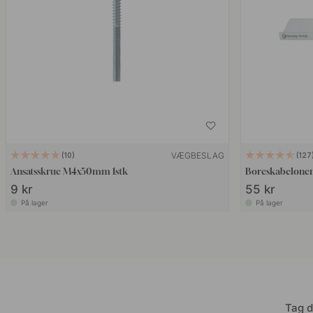
VÆGBESLAG
10
127
Ansatsskrue M4x50mm 1stk
Boreskabelonen
9 kr
55 kr
På lager
På lager
Tag d