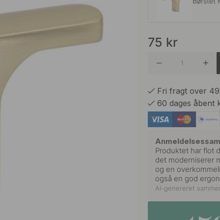
Børstet 
75
kr
Mat Sor
Rustfrit
Fri fragt over 4
60 dages åbent 
Varm Br
Anmeldelsessa
Produktet har flot
det moderniserer mø
og en overkommelig 
også en god ergono
AI-genereret samme