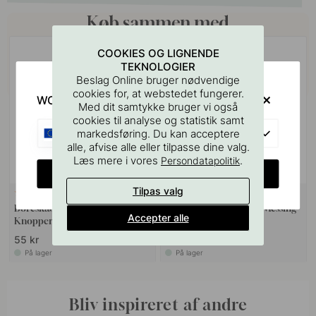
Køb sammen med
COOKIES OG LIGNENDE
TEKNOLOGIER
Beslag Online bruger nødvendige
cookies for, at webstedet fungerer.
WOULD YOU RATHER VISIT?
Med dit samtykke bruger vi også
cookies til analyse og statistik samt
EU
markedsføring. Du kan acceptere
alle, afvise alle eller tilpasse dine valg.
Læs mere i vores
.
Persondatapolitik
CHANGE COUNTRY
Tilpas valg
127
10
Boreskabelonen til Greb &
Knop T Ethel - Børstet Messing
Accepter alle
Knopper
55 kr
75 kr
På lager
På lager
Bliv inspireret af andre