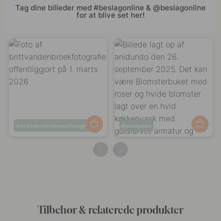
Tag dine billeder med #beslagonline & @beslagonline
for at blive set her!
Opslag
brittvandenbroekfotografie
Opslag
anidundo
offentliggjort
offentliggjort
af
af
Tilbehør & relaterede produkter