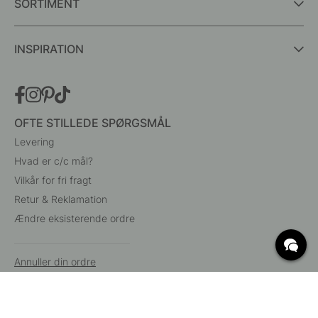
SORTIMENT
INSPIRATION
OFTE STILLEDE SPØRGSMÅL
Levering
Hvad er c/c mål?
Vilkår for fri fragt
Retur & Reklamation
Ændre eksisterende ordre
Annuller din ordre
Kundeservice