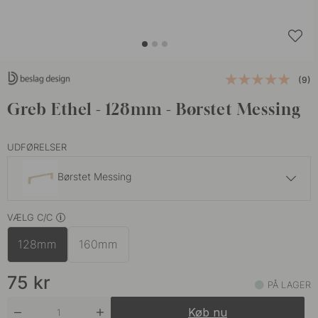
(9)
Greb Ethel - 128mm - Børstet Messing
UDFØRELSER
Børstet Messing
75 kr
VÆLG C/C
Mat Sort
På lager
128mm
160mm
75 kr
Rustfrit Look
På lager
75
kr
PÅ LAGER
89 kr
Varm Bronze
Køb nu
På lager