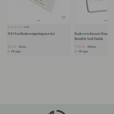
114
3M Overfladerengøringsserviet
Badeværelsessæt Base 210 
Rustfrit Stål Finish
30 kr.
779 kr.
35 kr.
916 kr.
På lager
På lager