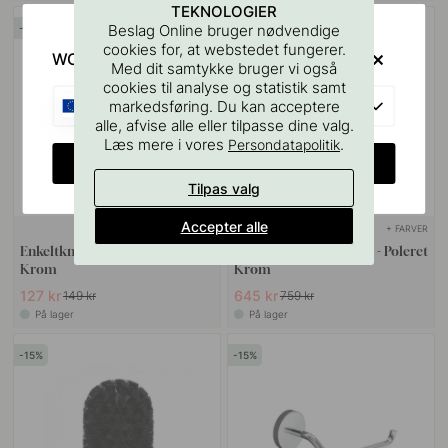
TEKNOLOGIER
Beslag Online bruger nødvendige
15
15
cookies for, at webstedet fungerer.
WOULD YOU RATHER VISIT?
Med dit samtykke bruger vi også
cookies til analyse og statistik samt
EU
markedsføring. Du kan acceptere
alle, afvise alle eller tilpasse dine valg.
Læs mere i vores
.
Persondatapolitik
CHANGE COUNTRY
Tilpas valg
Accepter alle
+ FARVER
+ FARVER
Enkeltknage Calm - Poleret
Håndklædestang Calm - Poleret
Krom
Krom
127 kr
645 kr
149 kr
759 kr
På lager
På lager
15
15