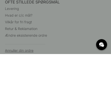
OFTE STILLEDE SPØRGSMÅL
Levering
Hvad er c/c mål?
Vilkår for fri fragt
Retur & Reklamation
Ændre eksisterende ordre
Annuller din ordre
Kundeservice
Beslag Online, Inre Kustvägen 32, 269 43 Båstad,
Sverige
© 2015 - 2026 Copyright BeslagOnline i Båstad AB. CVR-nummer:
12908865