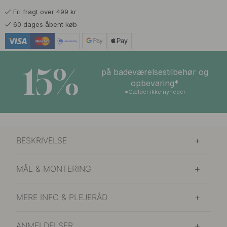
Fri fragt over 499 kr
671 kr
789 kr
Mat Sort
60 dages åbent køb
På lager
645 kr
759 kr
Poleret Messing
På lager
15%
på badeværelsestilbehør og
opbevaring*
*Gælder ikke nyheder
BESKRIVELSE
MÅL & MONTERING
MERE INFO & PLEJERÅD
ANMELDELSER