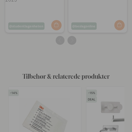
Opslag
studentlagenheten
Opslag
beslagonline
offentliggjort
offentliggjort
af
af
Tilbehør & relaterede produkter
14
15
DEAL