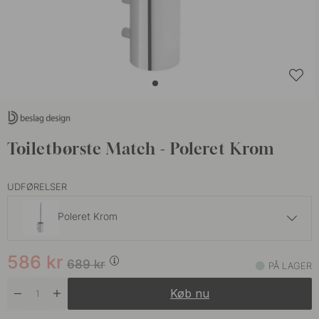
Toiletbørste Match - Poleret Krom
UDFØRELSER
Poleret Krom
645 kr
759 kr
586
kr
Brunet Messing
689
kr
PÅ LAGER
På lager
Køb nu
645 kr
759 kr
Rustfrit Stål
På lager