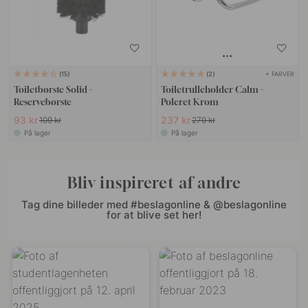
+ FARVER
15
2
Toiletbørste Solid -
Toiletrulleholder Calm -
Reservebørste
Poleret Krom
93 kr
237 kr
109 kr
279 kr
På lager
På lager
Bliv inspireret af andre
Tag dine billeder med #beslagonline & @beslagonline
for at blive set her!