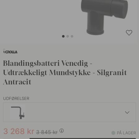
Blandingsbatteri Venedig -
Udtrækkeligt Mundstykke - Silgranit
Antracit
UDFØRELSER
3 838 kr
4 515 kr
3 268
kr
Kobber
3 845
kr
PÅ LAGER
På lager