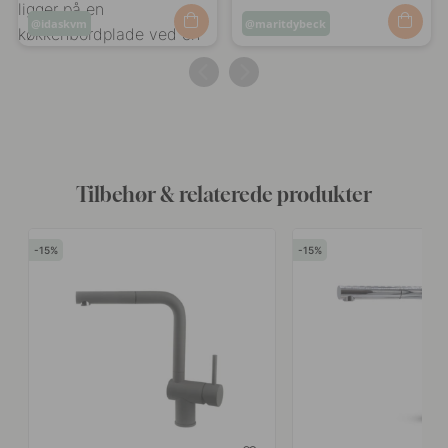
Opslag
idaskvm
Opslag
maritdybeck
offentliggjort
offentliggjort
af
af
Tilbehør & relaterede produkter
15
15