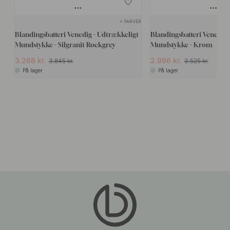
+ FARVER
Blandingsbatteri Venedig - Udtrækkeligt
Blandingsbatteri Venedig 
Mundstykke - Silgranit Rockgrey
Mundstykke - Krom
3.268 kr.
2.996 kr.
3.845 kr.
3.525 kr.
På lager
På lager