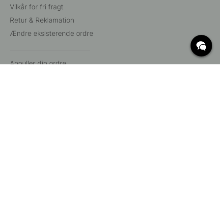
Vilkår for fri fragt
Retur & Reklamation
Ændre eksisterende ordre
Annuller din ordre
Kundeservice
Beslag Online, Inre Kustvägen 32, 269 43 Båstad,
Sverige
© 2015 - 2026 Copyright BeslagOnline i Båstad AB. CVR-nummer:
12908865