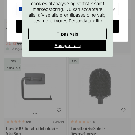
cookies til analyse og statistik samt
EU
markedsføring. Du kan acceptere
alle, afvise alle eller tilpasse dine valg.
Læs mere i vores
.
Persondatapolitik
3M-TAPE
114
14
CHANGE COUNTRY
3M Overfladerengøringsserviet
Base 200 Reservpapirholder -
Tilpas valg
Mat Sort
30 kr
152 kr
35 kr
179 kr
Accepter alle
På lager
På lager
20
15
POPULAR
3M-TAPE
91
15
Base 200 Toiletrulleholder -
Toiletbørste Solid -
Mat Sort
Reservebørste