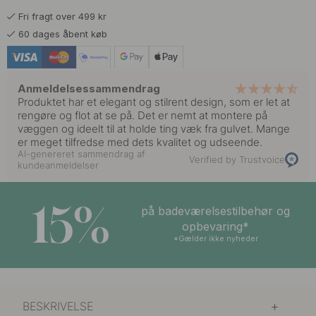
Fri fragt over 499 kr
543 kr
639 kr
Poleret Messing
60 dages åbent køb
På lager
Anmeldelsessammendrag
Produktet har et elegant og stilrent design, som er let at
rengøre og flot at se på. Det er nemt at montere på
væggen og ideelt til at holde ting væk fra gulvet. Mange
er meget tilfredse med dets kvalitet og udseende.
AI-genereret sammendrag af
Verified by Trustvoice
kundeanmeldelser
15%
på badeværelsestilbehør og
opbevaring*
*Gælder ikke nyheder
BESKRIVELSE