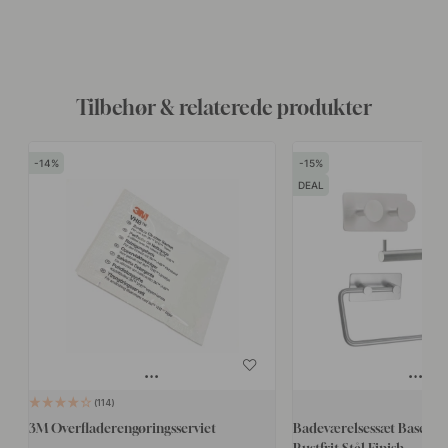
Tilbehør & relaterede produkter
14
15
DEAL
114
3M Overfladerengøringsserviet
Badeværelsessæt Base 210 
Rustfrit Stål Finish