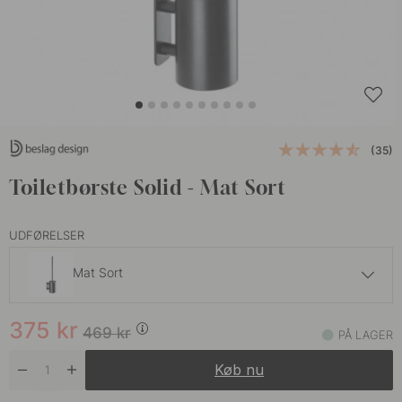
(35)
Toiletbørste Solid - Mat Sort
UDFØRELSER
Mat Sort
450 kr
529 kr
375
kr
Børstet Rustfrit
469
kr
PÅ LAGER
På lager
Køb nu
450 kr
529 kr
Krom
På lager