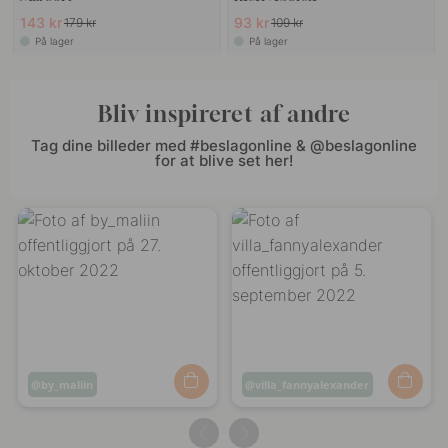
143 kr
93 kr
179 kr
109 kr
På lager
På lager
Bliv inspireret af andre
Tag dine billeder med #beslagonline & @beslagonline
for at blive set her!
Opslag
by_maliin
Opslag
villa_fannyalexander
offentliggjort
offentliggjort
af
af