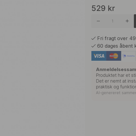
529
kr
Børstet R
Mat Sor
Fri fragt over 4
60 dages åbent 
Poleret 
Anmeldelsessa
Produktet har et sti
Det er nemt at insta
praktisk og funktion
AI-genereret samme