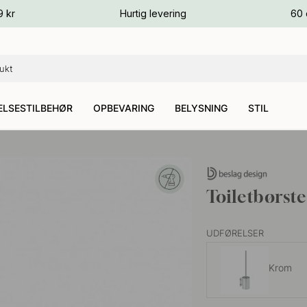
ver
9 kr
Hurtig levering
60 
ver
ver
LSESTILBEHØR
OPBEVARING
BELYSNING
STIL
Toiletbørste
UDFØRELSER
Krom