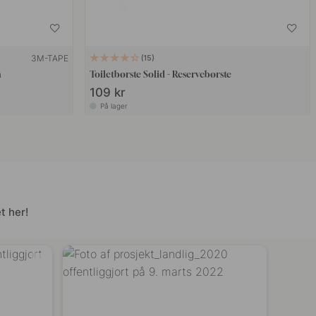
3M-TAPE
15
m
Toiletbørste Solid - Reservebørste
109 kr
På lager
t her!