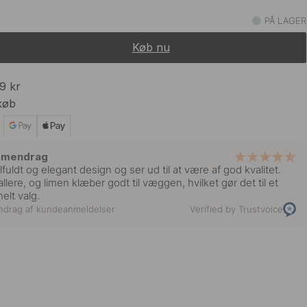
529 kr
ustfrit
PÅ LAGER
På lager
Køb nu
375 kr
469 kr
t
På lager
99 kr
køb
639 kr
Messing
På lager
mmendrag
lfuldt og elegant design og ser ud til at være af god kvalitet.
llere, og limen klæber godt til væggen, hvilket gør det til et
elt valg.
ndrag af kundeanmeldelser
Verified by Trustvoice