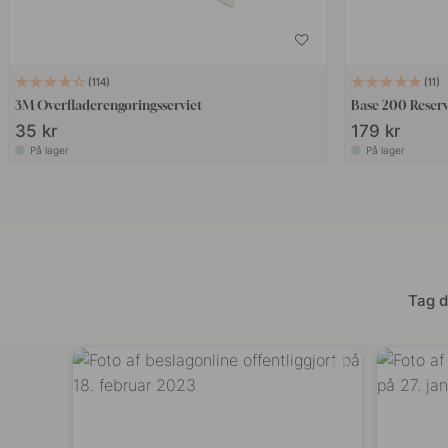
114
11
3M Overfladerengøringsserviet
Base 200 Reser
35 kr
179 kr
På lager
På lager
Tag d