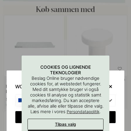
Køb sammen med
COOKIES OG LIGNENDE
TEKNOLOGIER
Beslag Online bruger nødvendige
+ FARVER
127
2
cookies for, at webstedet fungerer.
WOULD YOU RATHER VISIT?
Boreskabelonen til Greb &
Knop 2078 - Hvid
Med dit samtykke bruger vi også
Knopper
cookies til analyse og statistik samt
55 kr
55 kr
EU
markedsføring. Du kan acceptere
På lager
På lager
alle, afvise alle eller tilpasse dine valg.
Læs mere i vores
.
Persondatapolitik
CHANGE COUNTRY
Tilpas valg