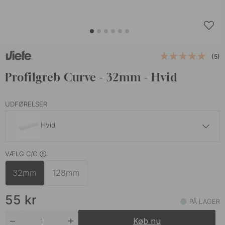
(5)
Profilgreb Curve - 32mm - Hvid
UDFØRELSER
Hvid
55 kr
VÆLG C/C
Mat Sort
På lager
32mm
128mm
45 kr
Rustfrit Stål Finish
På lager
55
kr
PÅ LAGER
Køb nu