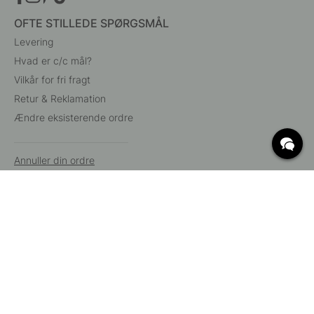
OFTE STILLEDE SPØRGSMÅL
Levering
Hvad er c/c mål?
Vilkår for fri fragt
Retur & Reklamation
Ændre eksisterende ordre
Annuller din ordre
Kundeservice
Beslag Online, Inre Kustvägen 32, 269 43 Båstad,
Sverige
© 2015 - 2026 Copyright BeslagOnline i Båstad AB. CVR-nummer:
12908865