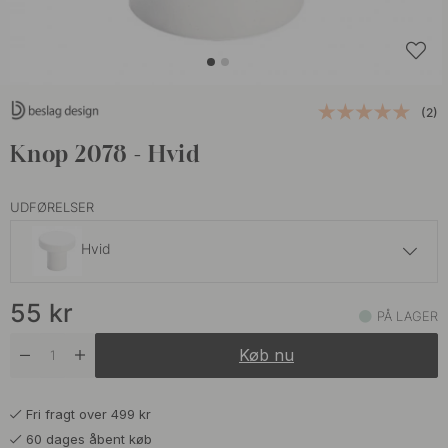
(2)
Knop 2078 - Hvid
UDFØRELSER
Hvid
55 kr
55
kr
Krom
PÅ LAGER
På lager
Køb nu
55 kr
Mat Hvid
På lager
Fri fragt over 499 kr
55 kr
Mat Sort
60 dages åbent køb
På lager