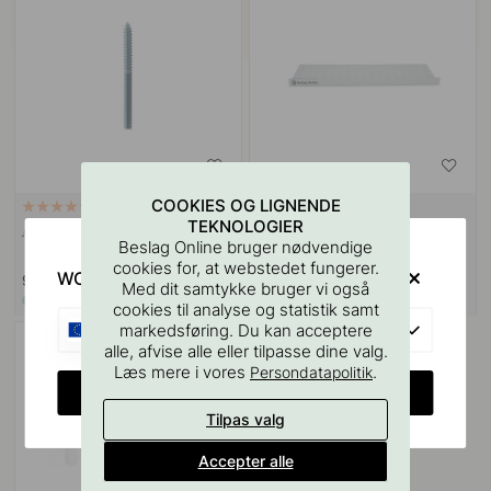
COOKIES OG LIGNENDE
VÆGBESLAG
9
127
TEKNOLOGIER
Ansatsskrue M4x50mm 1stk
Boreskabelonen til Greb &
Beslag Online bruger nødvendige
Knopper
cookies for, at webstedet fungerer.
WOULD YOU RATHER VISIT?
9 kr
55 kr
Med dit samtykke bruger vi også
På lager
På lager
cookies til analyse og statistik samt
EU
markedsføring. Du kan acceptere
alle, afvise alle eller tilpasse dine valg.
Læs mere i vores
.
Persondatapolitik
CHANGE COUNTRY
Tilpas valg
Accepter alle