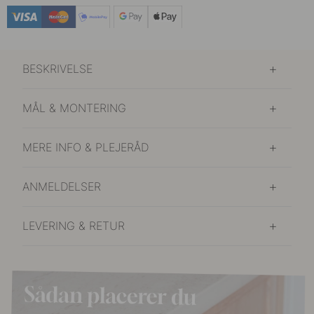
55 kr
Poleret Kobber
På lager
BESKRIVELSE
55 kr
Poleret Messing
På lager
MÅL & MONTERING
55 kr
Rustfrit Stål Finish
På lager
MERE INFO & PLEJERÅD
ANMELDELSER
LEVERING & RETUR