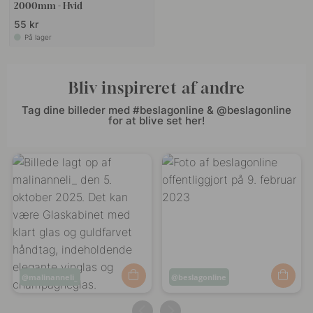
2000mm - Hvid
55 kr
På lager
Bliv inspireret af andre
Tag dine billeder med #beslagonline & @beslagonline
for at blive set her!
Opslag
malinanneli_
Opslag
beslagonline
offentliggjort
offentliggjort
af
af