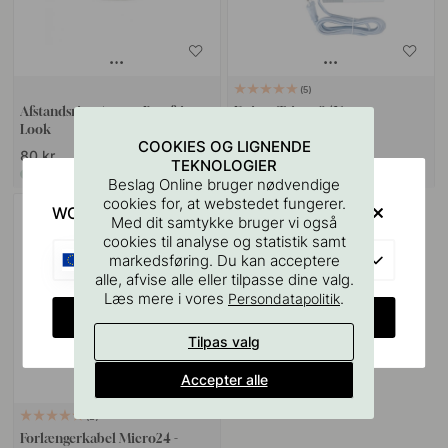
5
Afstandsring Atom - Rustfrit
Driver Triac - 24V
Look
COOKIES OG LIGNENDE
80 kr
639 kr
TEKNOLOGIER
På lager
På lager
Beslag Online bruger nødvendige
cookies for, at webstedet fungerer.
WOULD YOU RATHER VISIT?
Med dit samtykke bruger vi også
cookies til analyse og statistik samt
EU
markedsføring. Du kan acceptere
alle, afvise alle eller tilpasse dine valg.
Læs mere i vores
.
Persondatapolitik
CHANGE COUNTRY
Tilpas valg
Accepter alle
2
Forlængerkabel Micro24 -