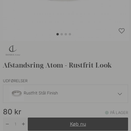
Afstandsring Atom - Rustfrit Look
UDFØRELSER
Rustfrit Stål Finish
109 kr
80
kr
Hvid
PÅ LAGER
På lager
Køb nu