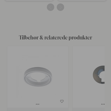
offentliggjort
offentliggjort
af
af
Tilbehør & relaterede produkter