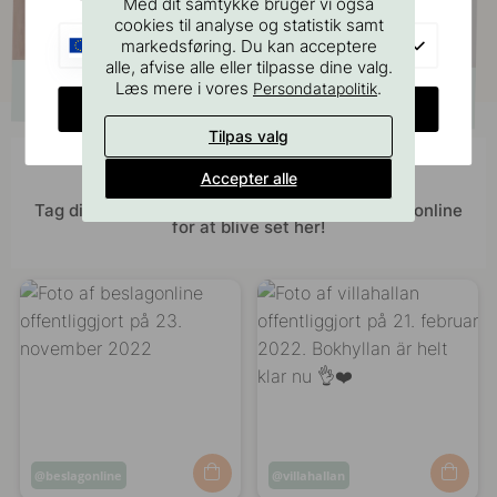
Med dit samtykke bruger vi også
cookies til analyse og statistik samt
EU
markedsføring. Du kan acceptere
alle, afvise alle eller tilpasse dine valg.
Læs mere i vores
.
Persondatapolitik
CHANGE COUNTRY
Tilpas valg
Bliv inspireret af andre
Accepter alle
Tag dine billeder med #beslagonline & @beslagonline
for at blive set her!
Opslag
beslagonline
Opslag
villahallan