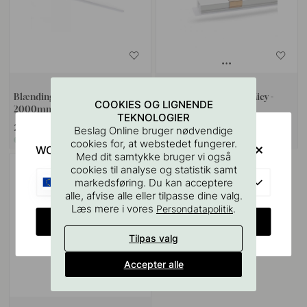
Blænding Beskyttelse Micy -
Monteringsklammer Micy -
COOKIES OG LIGNENDE
2000mm - Opal
Metall 2-p
TEKNOLOGIER
219 kr
35 kr
Beslag Online bruger nødvendige
På lager
På lager
cookies for, at webstedet fungerer.
WOULD YOU RATHER VISIT?
Med dit samtykke bruger vi også
cookies til analyse og statistik samt
EU
markedsføring. Du kan acceptere
alle, afvise alle eller tilpasse dine valg.
Læs mere i vores
.
Persondatapolitik
CHANGE COUNTRY
Tilpas valg
Accepter alle