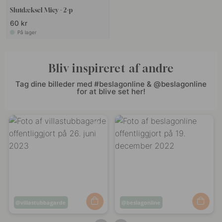
Slutdæksel Micy - 2-p
60 kr
På lager
Bliv inspireret af andre
Tag dine billeder med #beslagonline & @beslagonline
for at blive set her!
Opslag
villastubbagarde
Opslag
beslagonline
offentliggjort
offentliggjort