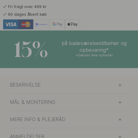
Fri fragt over 499 kr
149 kr
Børstet Ubehandlet Messing
60 dages åbent køb
På vej ind
119 kr
Grafitgrå
På lager
15%
på badeværelsestilbehør og
119 kr
opbevaring*
Kalkgrå
På lager
*Gælder ikke nyheder
119 kr
Mat Sort
På lager
BESKRIVELSE
139 kr
Poleret Krom
På lager
MÅL & MONTERING
149 kr
Poleret Messing
På lager
MERE INFO & PLEJERÅD
119 kr
Salviegrøn
På lager
ANMELDELSER