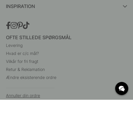
INSPIRATION
OFTE STILLEDE SPØRGSMÅL
Levering
Hvad er c/c mål?
Vilkår for fri fragt
Retur & Reklamation
Ændre eksisterende ordre
Annuller din ordre
Kundeservice
Beslag Online, Inre Kustvägen 32, 269 43 Båstad,