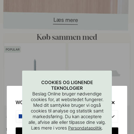
Køb sammen med
POPULAR
COOKIES OG LIGNENDE
TEKNOLOGIER
Beslag Online bruger nødvendige
cookies for, at webstedet fungerer.
WOULD YOU RATHER VISIT?
Med dit samtykke bruger vi også
VÆGBESLAG
10
127
cookies til analyse og statistik samt
EU
Ansatsskrue M4x50mm 1stk
Boreskabelonen til Greb &
markedsføring. Du kan acceptere
Knopper
alle, afvise alle eller tilpasse dine valg.
Læs mere i vores
.
Persondatapolitik
9 kr
55 kr
CHANGE COUNTRY