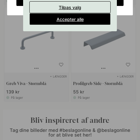
På lager
På lager
Tilpas valg
Accepter alle
+ LÆNGDER
+ LÆNGDER
Greb Viva - Stormblå
Profilgreb Side - Stormblå
139 kr
55 kr
På lager
På lager
Bliv inspireret af andre
Tag dine billeder med #beslagonline & @beslagonline
for at blive set her!