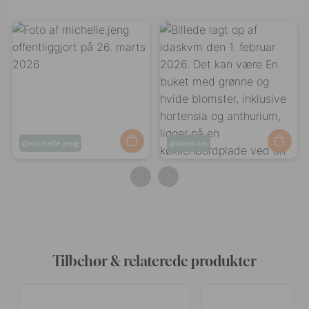
Opslag
michelle.jeng
Opslag
idaskvm
offentliggjort
offentliggjort
af
af
Tilbehør & relaterede produkter