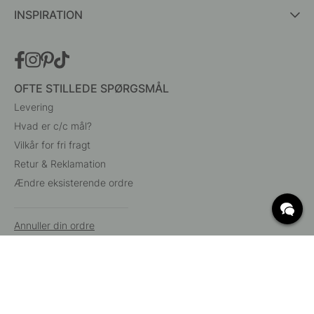
INSPIRATION
OFTE STILLEDE SPØRGSMÅL
Levering
Hvad er c/c mål?
Vilkår for fri fragt
Retur & Reklamation
Ændre eksisterende ordre
Annuller din ordre
Kundeservice
Beslag Online, Inre Kustvägen 32, 269 43 Båstad,