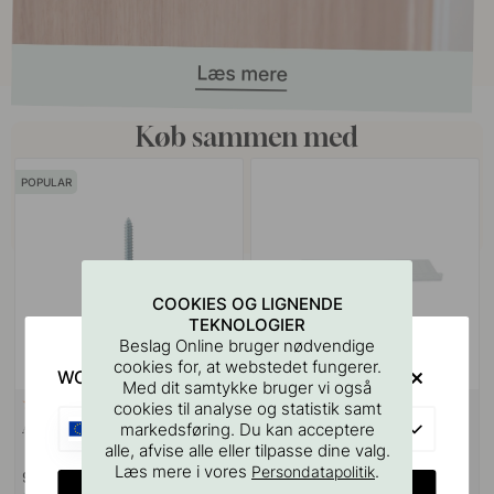
Køb sammen med
POPULAR
COOKIES OG LIGNENDE
TEKNOLOGIER
Beslag Online bruger nødvendige
cookies for, at webstedet fungerer.
WOULD YOU RATHER VISIT?
Med dit samtykke bruger vi også
VÆGBESLAG
10
127
cookies til analyse og statistik samt
EU
Ansatsskrue M4x50mm 1stk
Boreskabelonen til Greb &
markedsføring. Du kan acceptere
Knopper
alle, afvise alle eller tilpasse dine valg.
Læs mere i vores
.
Persondatapolitik
9 kr
55 kr
CHANGE COUNTRY