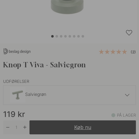
(2)
Knop T Viva - Salviegrøn
UDFØRELSER
Salviegrøn
169 kr
119
kr
Brunet Messing
PÅ LAGER
På lager
Køb nu
139 kr
Børstet Rustfrit
På vej ind