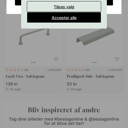
På lager
På lager
Tilpas valg
Accepter alle
+ LÆNGDER
+ LÆNGDER
2
11
Greb Viva - Salviegrøn
Profilgreb Side - Salviegrøn
139 kr
55 kr
På lager
På lager
Bliv inspireret af andre
Tag dine billeder med #beslagonline & @beslagonline
for at blive set her!