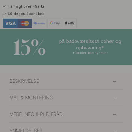
Fri fragt over 499 kr
149 kr
Børstet Ubehandlet Messing
60 dages åbent køb
På vej ind
119 kr
Grafitgrå
På lager
15%
på badeværelsestilbehør og
119 kr
opbevaring*
Kalkgrå
På lager
*Gælder ikke nyheder
119 kr
Mat Sort
På lager
BESKRIVELSE
139 kr
Poleret Krom
På lager
MÅL & MONTERING
149 kr
Poleret Messing
På lager
MERE INFO & PLEJERÅD
119 kr
Stormblå
På lager
ANMELDELSER