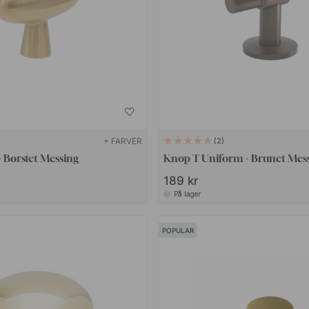
+ FARVER
2
- Børstet Messing
Knop T Uniform - Brunet Mes
189 kr
På lager
POPULAR