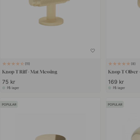
11
8
Knop T Riff - Mat Messing
Knop T Oliver 
75 kr
169 kr
På lager
På lager
POPULAR
POPULAR