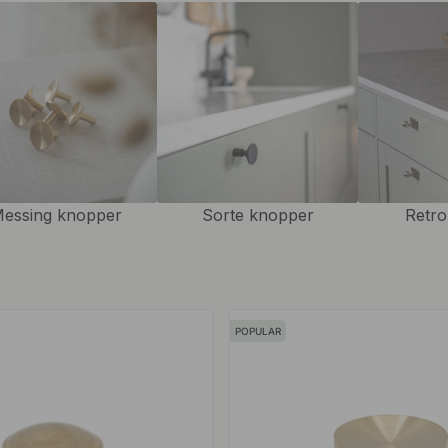
 stilfulde
messinggreb
, vores
ndende indtryk og et ensartet
essing knopper
Sorte knopper
Retro
POPULAR