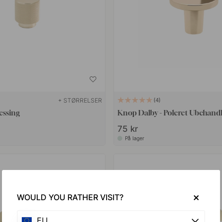
+ STØRRELSER
4
essing
Knop Dalby - Poleret Ubehand
75 kr
På lager
WOULD YOU RATHER VISIT?
EU