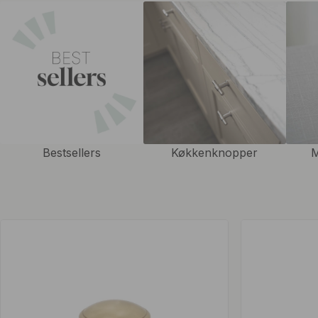
funktion, der gør skuffer og skabe nemme at åbne.
Du er velkommen til at kombinere vores knopper i messing med vores
knager i messing
eller vores
dørhåndtag i messing
for at give et spæ
udseende i hjemmet.
Bestsellers
Køkkenknopper
M