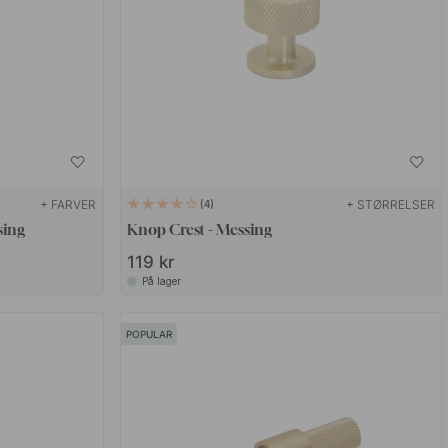
+ FARVER
+ STØRRELSER
4
sing
Knop Crest - Messing
119 kr
På lager
POPULAR