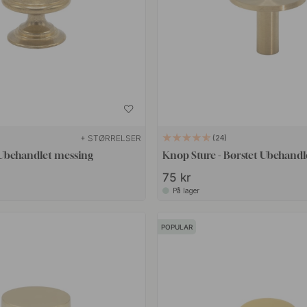
+ STØRRELSER
24
Ubehandlet messing
Knop Sture - Børstet Ubehandl
75 kr
På lager
POPULAR