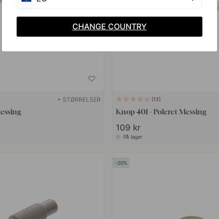
CHANGE COUNTRY
+ STØRRELSER
13
essing
Knop 401 - Poleret Messing
109 kr
På lager
20