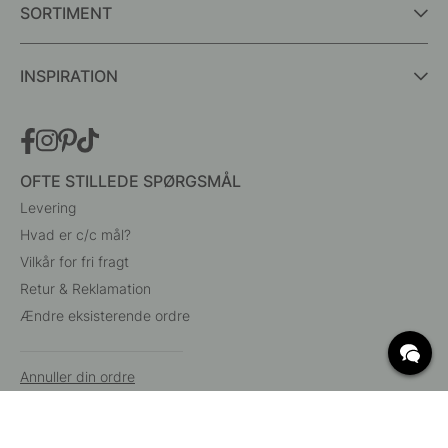
SORTIMENT
INSPIRATION
OFTE STILLEDE SPØRGSMÅL
Levering
Hvad er c/c mål?
Vilkår for fri fragt
Retur & Reklamation
Ændre eksisterende ordre
Annuller din ordre
Kundeservice