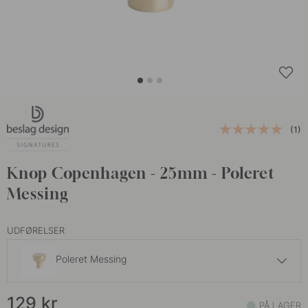
(1)
Knop Copenhagen - 25mm - Poleret
Messing
UDFØRELSER
Poleret Messing
139 kr
129
kr
Brunet Messing
PÅ LAGER
På lager