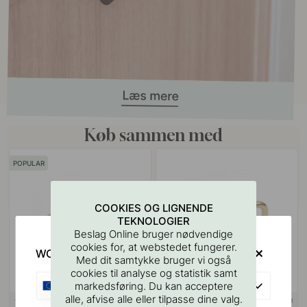
Køb sammen med
POPULAR
COOKIES OG LIGNENDE
TEKNOLOGIER
Beslag Online bruger nødvendige
cookies for, at webstedet fungerer.
WOULD YOU RATHER VISIT?
Med dit samtykke bruger vi også
cookies til analyse og statistik samt
EU
markedsføring. Du kan acceptere
alle, afvise alle eller tilpasse dine valg.
+ LÆNGDER
+ LÆNGDER
53
1