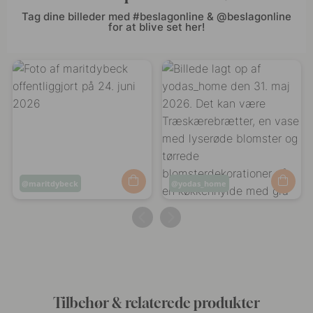
Tag dine billeder med #beslagonline & @beslagonline
for at blive set her!
Opslag
maritdybeck
Opslag
yodas_home
offentliggjort
offentliggjort
af
af
Tilbehør & relaterede produkter