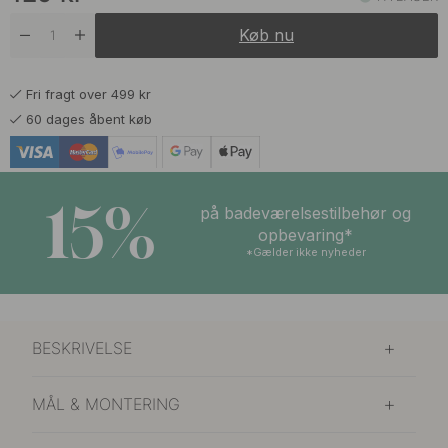
Køb nu
129 kr
Forniklet
På lager
Fri fragt over 499 kr
129 kr
Mat Sort
60 dages åbent køb
På lager
139 kr
Rå/Poleret Messing
På lager
15%
på badeværelsestilbehør og
opbevaring*
*Gælder ikke nyheder
BESKRIVELSE
MÅL & MONTERING