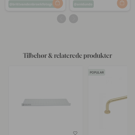
Opslag
brittvandenbroekfotografie
Opslag
anidundo
offentliggjort
offentliggjort
af
af
Tilbehør & relaterede produkter
POPULAR