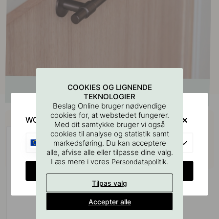
COOKIES OG LIGNENDE
TEKNOLOGIER
Beslag Online bruger nødvendige
Køb sammen med
cookies for, at webstedet fungerer.
WOULD YOU RATHER VISIT?
Med dit samtykke bruger vi også
cookies til analyse og statistik samt
EU
markedsføring. Du kan acceptere
alle, afvise alle eller tilpasse dine valg.
Læs mere i vores
.
Persondatapolitik
CHANGE COUNTRY
Tilpas valg
Accepter alle