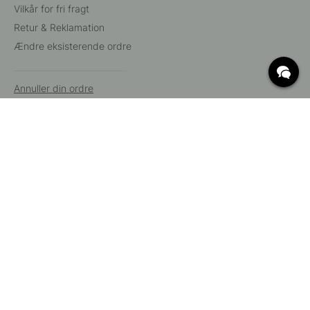
Vilkår for fri fragt
Retur & Reklamation
Ændre eksisterende ordre
Annuller din ordre
Kundeservice
Beslag Online, Inre Kustvägen 32, 269 43 Båstad,
Sverige
© 2015 - 2026 Copyright BeslagOnline i Båstad AB. CVR-nummer:
12908865