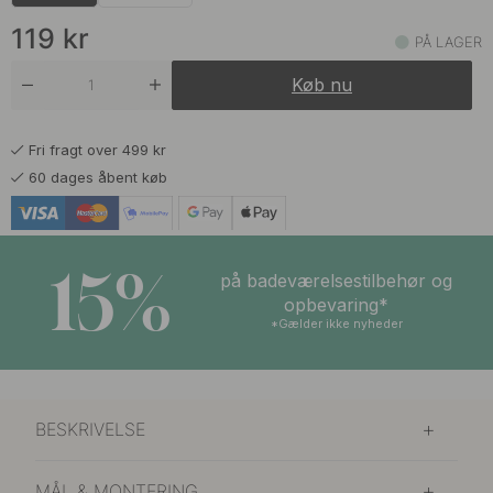
119 kr
Ubehandlet Messing
På lager
119
kr
PÅ LAGER
Køb nu
Fri fragt over 499 kr
60 dages åbent køb
15%
på badeværelsestilbehør og
opbevaring*
*Gælder ikke nyheder
BESKRIVELSE
MÅL & MONTERING