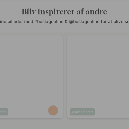
Bliv inspireret af andre
ine billeder med #beslagonline & @beslagonline for at blive se
home
Opslag
villaelandet
ggjort
offentliggjort
af