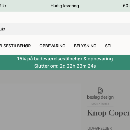
ver
9 kr
Hurtig levering
60 
ver
ver
LSESTILBEHØR
OPBEVARING
BELYSNING
STIL
15% på badeværelsestilbehør & opbevaring
Slutter om:
2d
22h
23m
23s
Knop Copen
UDFØRELSER