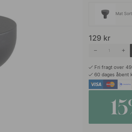
Mat Sor
129
kr
Brunet 
Forniklet
Fri fragt over 4
60 dages åbent 
Poleret 
1
Rå/Poler