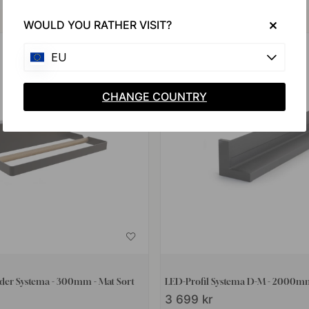
Køb sammen med
WOULD YOU RATHER VISIT?
EU
CHANGE COUNTRY
der Systema - 300mm - Mat Sort
LED-Profil Systema D-M - 2000mm
3 699 kr