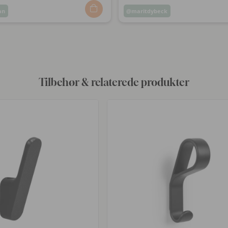
lan
Opslag
maritdybeck
ggjort
offentliggjort
af
Tilbehør & relaterede produkter