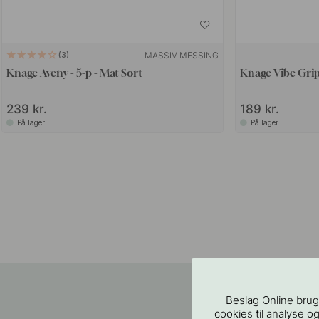
MASSIV MESSING
3
Knage Aveny - 5-p - Mat Sort
Knage Vibe Grip
239 kr.
189 kr.
På lager
På lager
Beslag Online brug
cookies til analyse og