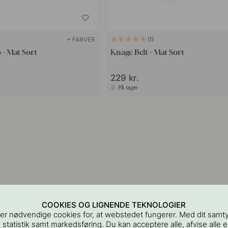
+ FARVER
1
 - Mat Sort
Knage Belt - Mat Sort
229 kr.
På lager
COOKIES OG LIGNENDE TEKNOLOGIER
er nødvendige cookies for, at webstedet fungerer. Med dit samt
 statistik samt markedsføring. Du kan acceptere alle, afvise alle el