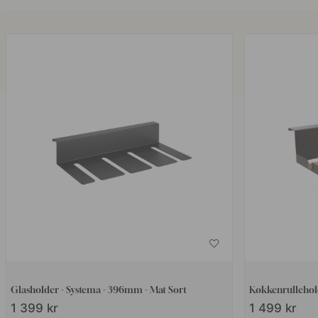
Glasholder - Systema - 396mm - Mat Sort
Køkkenrullehol
1 399 kr
1 499 kr