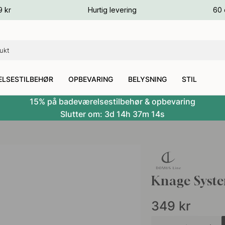
ver
9 kr
Hurtig levering
60 
ver
ver
LSESTILBEHØR
OPBEVARING
BELYSNING
STIL
15% på badeværelsestilbehør & opbevaring
Slutter om:
3d
14h
37m
13s
Knage Syste
349
kr