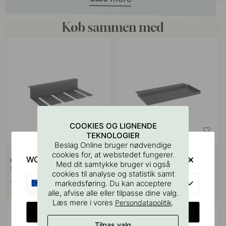
Køb sammen med
COOKIES OG LIGNENDE
TEKNOLOGIER
Beslag Online bruger nødvendige
cookies for, at webstedet fungerer.
WOULD YOU RATHER VISIT?
Glasholder - Systema - 396mm -
Hylde Systema - 305mm - Mat
Med dit samtykke bruger vi også
Mat Sort
Sort
cookies til analyse og statistik samt
EU
markedsføring. Du kan acceptere
1 399 kr
1 099 kr
alle, afvise alle eller tilpasse dine valg.
Bestillingsvare*
På lager
Læs mere i vores
.
Persondatapolitik
CHANGE COUNTRY
Tilpas valg