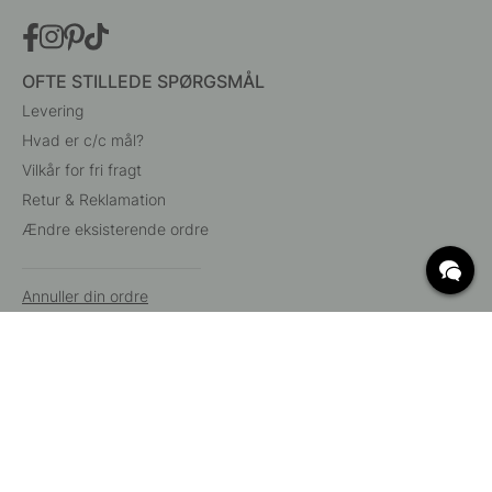
OFTE STILLEDE SPØRGSMÅL
Levering
Hvad er c/c mål?
Vilkår for fri fragt
Retur & Reklamation
Ændre eksisterende ordre
Annuller din ordre
Kundeservice
Beslag Online, Inre Kustvägen 32, 269 43 Båstad,
Sverige
© 2015 - 2026 Copyright BeslagOnline i Båstad AB. CVR-nummer: