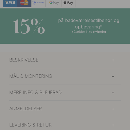
15%
på badeværelsestilbehør og
opbevaring*
*Gælder ikke nyheder
BESKRIVELSE
MÅL & MONTERING
MERE INFO & PLEJERÅD
ANMELDELSER
LEVERING & RETUR