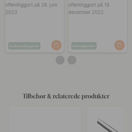
Opslag
villastubbagarde
Opslag
beslagonline
offentliggjort
offentliggjort
af
af
Tilbehør & relaterede produkter